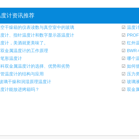
温度计资讯推荐
空干燥箱的仪表读数与真空室中的玻璃
☑
温度计
度计、指针温度计和数字显示器温度计
☑
PROF
度计，美酒就更美味了。
☑
红外温
双金属温度计的工作原理
☑
BWR
笔形温度计
☑
哪个温
科双金属温度计的选择、优势和劣势
☑
如何使
管温度计的结构与应用
☑
压力类
-2玻璃干燥和润湿原理温度计
☑
玻璃
度计能放进烤箱吗？
☑
双金属