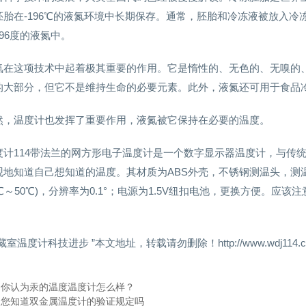
胚胎在-196℃的液氮环境中长期保存。通常，胚胎和冷冻液被放入
96度的液氮中。
氮在这项技术中起着极其重要的作用。它是惰性的、无色的、无嗅的
的大部分，但它不是维持生命的必要元素。此外，液氮还可用于食品
然，温度计也发挥了重要作用，液氮被它保持在必要的温度。
度计114带法兰的网方形电子温度计是一个数字显示器温度计，与传
地知道自己想知道的温度。其材质为ABS外壳，不锈钢测温头，测温线长1
20℃～50℃)，分辨率为0.1°；电源为1.5V纽扣电池，更换方便
。
藏室温度计科技进步 ”本文地址，转载请勿删除！http://www.wdj114.com/g
：
你认为汞的温度温度计怎么样？
：
您知道双金属温度计的验证规定吗