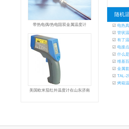
随机
带热电偶/热电阻双金属温度计
☑
电热真
☑
管状温
☑
有了温
☑
电接点
☑
什么是
☑
维基百
☑
金属套
☑
TAL
☑
烤箱温
美国欧米茄红外温度计在山东济南