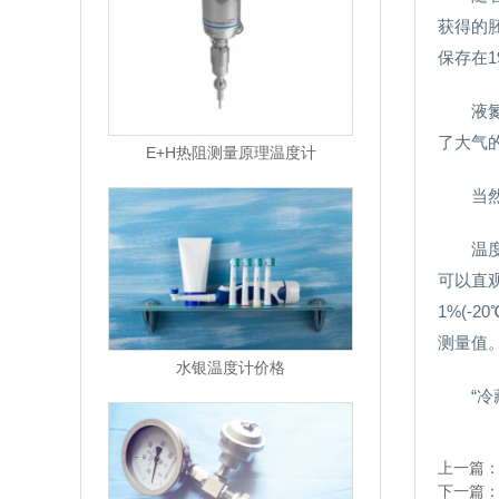
获得的
保存在1
液
了大气
E+H热阻测量原理温度计
当
温
可以直观
1%(-
测量值
水银温度计价格
“冷
上一篇
下一篇