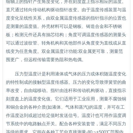
细轴上的指针产生角度变化，并在刻度盘上指示相应的温度。
直尺通过转向传动机构驱动指针改变。由于温度传感装置与温
度变化呈线性关系，由双金属温度传感器的指针指示的位置也
是测量的温度值。外壳材料可以是钢板、铸造合金和不锈钢
板；检测元件还具有抽芯结构；角度可调温度传感器的测量头
可以通过波纹管、转角机构和其他部件从角度变为直线或从直
线变为任意角度。双金属温度计功能:双金属更可靠，测量范
围更广，但远程传输需要热阻和热电偶。
压力型温度计是利用液体或气体的压力或体积随温度变化
的特性制成的接触型温度传感器。压力的变化导致弹簧管的曲
率改变，自由端移动。指针由连杆和传动机构驱动，直接指示
刻度盘上的温度变化值。它们适用于工业应用，测量不腐蚀铜
和铜合金的各种介质(如液体、气体和蒸汽)的温度，并可在工
作温度达到或超过给定值时发送信号。温度计也可用作温度调
节系统中的电路触点开关。配合各种安装套管，满足不同压力
等级的要求。它能在各种工艺中直接测量-80 ~+500℃范围内