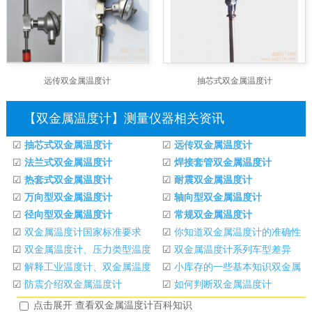
远传双金属温度计
抽芯式双金属温度计
【双金属温度计】测量仪器相关资讯
☑
抽芯式双金属温度计
☑
远传双金属温度计
☑
法兰式双金属温度计
☑
焊接套管双金属温度计
☑
热套式双金属温度计
☑
耐震双金属温度计
☑
万向型双金属温度计
☑
轴向型双金属温度计
☑
径向型双金属温度计
☑
常规双金属温度计
☑
双金属温度计国家标准要求
☑
你知道双金属温度计的准确性
☑
双金属温度计、压力类型温度
吗？
☑
双金属温度计系列车型差异
计等的分类和性能。温度计
☑
解释工业温度计、双金属温度
☑
小库存的一些基本知识双金属
计的原理，如压力类型温度计
☑
防震介绍双金属温度计
温度计
☑
如何判断双金属温度计
点击展开 查看双金属温度计百科知识