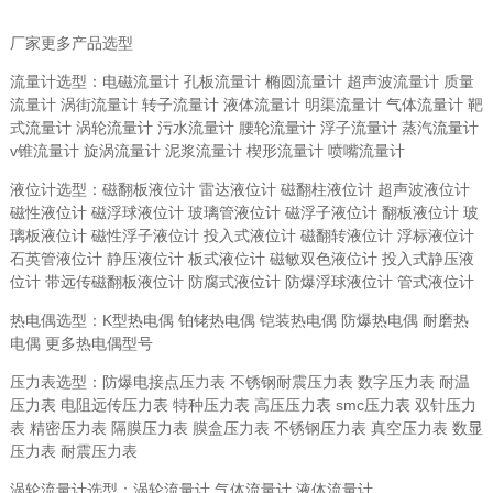
双金属温度计
将两种具有不同线性膨胀系数的金属结合在一起，一
厂家更多产品选型
端固定。当温度变化时，这两种金属具有不同的热膨胀，这驱动指
流量计选型
：
电磁流量计
孔板流量计
椭圆流量计
超声波流量计
质量
针偏转以指示温度。这是双金属件温度计，如上页图所示。温度测
流量计
涡街流量计
转子流量计
液体流量计
明渠流量计
气体流量计
靶
量范围为-80 ~ 500℃，适用于工业上精度要求不高的温度测量。双
式流量计
涡轮流量计
污水流量计
腰轮流量计
浮子流量计
蒸汽流量计
金属作为温度传感元件，也可用于自动温度控制。
v锥流量计
旋涡流量计
泥浆流量计
楔形流量计
喷嘴流量计
双金属温度计是一种测量中低温的现场测量仪器。双金属温度计可
液位计选型
：
磁翻板液位计
雷达液位计
磁翻柱液位计
超声波液位计
在各种生产过程中直接测量-80℃至+500℃范围内的液体、蒸汽和气
磁性液位计
磁浮球液位计
玻璃管液位计
磁浮子液位计
翻板液位计
玻
体介质的温度。
璃板液位计
磁性浮子液位计
投入式液位计
磁翻转液位计
浮标液位计
双金属温度计是一个加热器双金属件，缠绕在螺纹上作为温度传感
石英管液位计
静压液位计
板式液位计
磁敏双色液位计
投入式静压液
装置，它安装在保护套中，保护套的一端是固定的，称为固定端，
位计
带远传磁翻板液位计
防腐式液位计
防爆浮球液位计
管式液位计
另一端连接到一个细轴上，称为自由端。自由端线轴配有指针。当
热电偶选型
：
K型热电偶
铂铑热电偶
铠装热电偶
防爆热电偶
耐磨热
温度变化时，感温装置的自由端随之转动，带动细轴上的指针产生
电偶
更多热电偶型号
角度变化，并在刻度盘上指示相应的温度。
压力表选型
：
防爆电接点压力表
不锈钢耐震压力表
数字压力表
耐温
根据双金属温度计指针盘与保护管的连接方向，双金属温度计可分
压力表
电阻远传压力表
特种压力表
高压压力表
smc压力表
双针压力
为四种类型:轴向型、径向型、135°方向型和通用型。
表
精密压力表
隔膜压力表
膜盒压力表
不锈钢压力表
真空压力表
数显
①轴向双金属温度计:指针盘与保护管垂直连接。
压力表
耐震压力表
(2)径向双金属温度计:指针盘与保护管并联。
涡轮流量计选型：
涡轮流量计
气体流量计
液体流量计