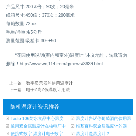
产品尺寸:200 &倍；90次；20毫米
纸箱尺寸:490倍；370次；280毫米
每箱数量:72pcs
毛重/净重:4/5公斤
测量范围:吸塑卡-30~+50
“花园使用说明(室内和室外)温度计 ”本文地址，转载请勿
删除！http://www.wdj114.com/gynews/3639.html
上一篇：
数字显示器的使用温度计
下一篇：
电子Z高Z低温度计用法
随机温度计资讯推荐
☑
Testo 106防水食品中心温度
☑
温度计告诉你葡萄酒的饮用温
计-上海海埠电子技
☑
通用双金属温度计在核电厂中
度
☑
维基百科双金属温度计的选
的使用
☑
便携式数字 温度计电子数字
择、优势和劣势
☑
温度计是温度计？