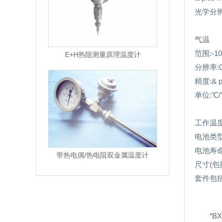
光学分辨率
气温
范围:-1
E+H热阻测量原理温度计
分辨率:0
精度:& p
单位:℃/
工作温度:
电池类型:
电池寿命
带热电偶/热电阻双金属温度计
尺寸(包
套件包
“B