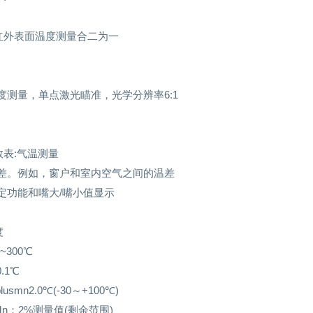
红外表面温度测量合二为一
度测量，单点激光瞄准，光学分辨率6:1
数表:气温测量
温差。例如，窗户和室内空气之间的温差
定功能和嘴大/嘴小值显示
度
0~300℃
.1℃
lusmn2.0℃(-30～+100℃)
s Mn；2%测量值(剩余范围)