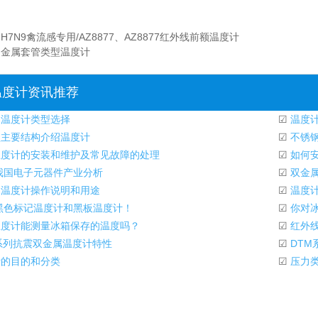
：
H7N9禽流感专用/AZ8877、AZ8877红外线前额温度计
：
金属套管类型温度计
温度计资讯推荐
温度计类型选择
☑
温度
主要结构介绍温度计
☑
不锈钢
度计的安装和维护及常见故障的处理
☑
如何安
2我国电子元器件产业分析
☑
双金属
温度计操作说明和用途
☑
温度计
黑色标记温度计和黑板温度计！
☑
你对
度计能测量冰箱保存的温度吗？
☑
红外
系列抗震双金属温度计特性
☑
DTM
的目的和分类
☑
压力类