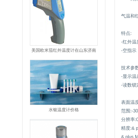
气温和
特点:
-红外温
美国欧米茄红外温度计在山东济南
-空指示
技术参
-显示
-读数锁
表面温
水银温度计价格
范围:-3
分辨率:0
精度:& p
& plu