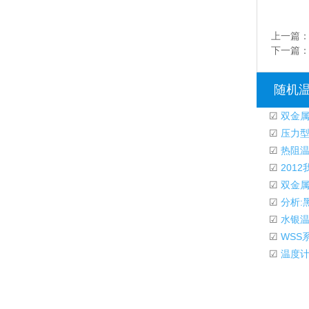
上一篇
下一篇
随机
☑
双金属
☑
压力型
☑
热阻温
☑
201
☑
双金属
☑
分析:
☑
水银温
☑
WSS
☑
温度计