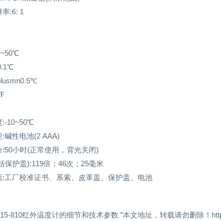
:6: 1
0~50℃
.1℃
lusmn0.5℃
℉
-10~50℃
碱性电池(2 AAA)
:50小时(正常使用，背光关闭)
括保护盖):119倍；46次；25毫米
括:工厂校准证书、系索、皮革盖、保护盖、电池
X15-810红外温度计的细节和技术参数 ”本文地址，转载请勿删除！http://www.w