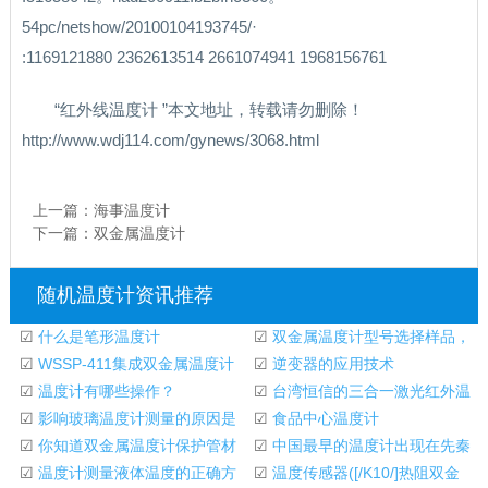
54pc/netshow/20100104193745/·
:1169121880 2362613514 2661074941 1968156761
“红外线温度计 ”本文地址，转载请勿删除！
http://www.wdj114.com/gynews/3068.html
上一篇：
海事温度计
下一篇：
双金属温度计
随机温度计资讯推荐
☑
什么是笔形温度计
☑
双金属温度计型号选择样品，
☑
WSSP-411集成双金属温度计
常州瑞明仪器厂
☑
逆变器的应用技术
☑
温度计有哪些操作？
☑
台湾恒信的三合一激光红外温
☑
影响玻璃温度计测量的原因是
度计是哪一款
☑
食品中心温度计
什么？
☑
你知道双金属温度计保护管材
☑
中国最早的温度计出现在先秦
料的特性和用途
☑
温度计测量液体温度的正确方
时期，被命名为
☑
温度传感器([/K10/]热阻双金