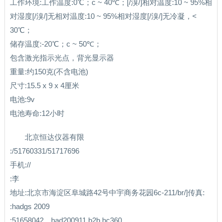
工作环境:工作温度:0℃；c ~ 40℃；[/溴/]相对温度:10 ~ 95%相
对湿度[/溴/]无相对温度:10 ~ 95%相对湿度[/溴/]无冷凝，<
30℃；
储存温度:-20℃；c ~ 50℃；
包含激光指示光点，背光显示器
重量:约150克(不含电池)
尺寸:15.5 x 9 x 4厘米
电池:9v
电池寿命:12小时
北京恒达仪器有限
:/51760331/51717696
手机://
:李
地址:北京市海淀区阜城路42号中宇商务花园6c-211/br/]传真:
:hadgs 2009
:51658042。had200911.b2b.hc360。