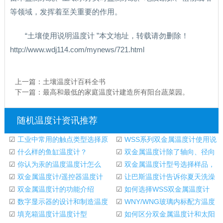
等领域，发挥着至关重要的作用。
“土壤使用说明温度计 ”本文地址，转载请勿删除！
http://www.wdj114.com/mynews/721.html
上一篇：
土壤温度计百科全书
下一篇：
最高和最低的家庭温度计建造所有阳台蔬菜园。
随机温度计资讯推荐
☑
工业中常用的触点类型选择原
☑
WSS系列双金属温度计使用说
则温度计
☑
什么样的鱼缸温度计？
明
☑
双金属温度计除了轴向、径向
☑
你认为汞的温度温度计怎么
和通用型，还有
☑
双金属温度计型号选择样品，
样？
☑
双金属温度计/遥控器温度计
常州瑞明仪器厂
☑
让巴斯温度计告诉你夏天洗澡
☑
双金属温度计的功能介绍
水的最佳温度。
☑
如何选择WSS双金属温度计
☑
数字显示器的设计和制造温度
☑
WNY/WNG玻璃内标配方温度
计
☑
填充箱温度计温度计型
计
☑
如何区分双金属温度计和太阳