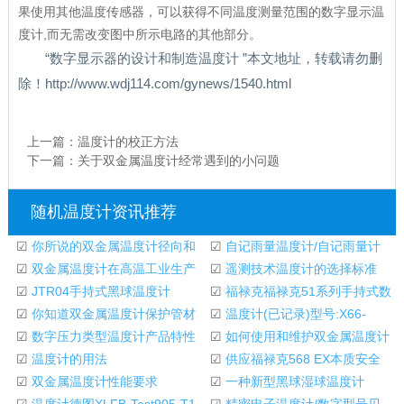
果使用其他温度传感器，可以获得不同温度测量范围的数字显示温
度计,而无需改变图中所示电路的其他部分。
“数字显示器的设计和制造温度计 ”本文地址，转载请勿删
除！http://www.wdj114.com/gynews/1540.html
上一篇：
温度计的校正方法
下一篇：
关于双金属温度计经常遇到的小问题
随机温度计资讯推荐
☑
你所说的双金属温度计径向和
☑
自记雨量温度计/自记雨量计
轴向是什么意思
☑
双金属温度计在高温工业生产
型号:7852
☑
遥测技术温度计的选择标准
中的应用
☑
JTR04手持式黑球温度计
☑
福禄克福禄克51系列手持式数
☑
你知道双金属温度计保护管材
字温度计福禄克
☑
温度计(已记录)型号:X66-
料的特性和用途
☑
数字压力类型温度计产品特性
8236
☑
如何使用和维护双金属温度计
☑
温度计的用法
☑
供应福禄克568 EX本质安全
☑
双金属温度计性能要求
红外线温度计
☑
一种新型黑球湿球温度计