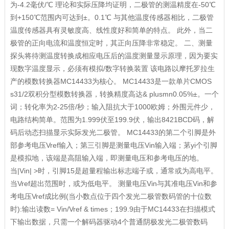
为-4.2毫伏/℃ 理论和实际压降均证明，二极管的测温精度在-50℃
到+150℃范围内可达到±。0.1℃ 与其他温度传感器相比，二极管
温度传感器具有灵敏度高、线性度好和简单的特点。 此外，当二
极管的正向电流和温度恒定时，其正向压降非常稳定。 二、测量
探头将待测温度转换成相应电压后的温度测量显示原理，因为要实
现数字温度显示，必须有模拟/数字转换装置 该电路以摩托罗拉生
产的模数转换器MC14433为核心。 MC14433是一款单片CMOS
s31/2双积分型模数转换器，转换精度高达& plusmn0.05%±。一个
词；转化率为2-25倍/秒；输入阻抗大于1000欧姆；外围元件少，
电路结构简单。范围为1.999伏至199.9伏，输出8421BCD码，解
码后动态扫描显示实际发光二极管。 MC14433的第二个引脚是外
部参考电压Vref输入；第三引脚是测量电压Vin输入端；苐yi个引脚
是模拟地，该端是高阻输入端，即测量电压和参考电压的地。
当|Vin| >时，引脚15是超量程输出标志端子或，通常或为高电平。
当Vref超出范围时，或为低电平。 测量电压Vin与其准电压Vin和参
考电压Vref成比例(当小数点位于四个发光二极管数码管的十位数
时):输出读数= Vin/Vref & times；199.9由于MC14433在扫描模式
下输出数据，只需一个解码器驱动4个普通阴极发光二极管数码