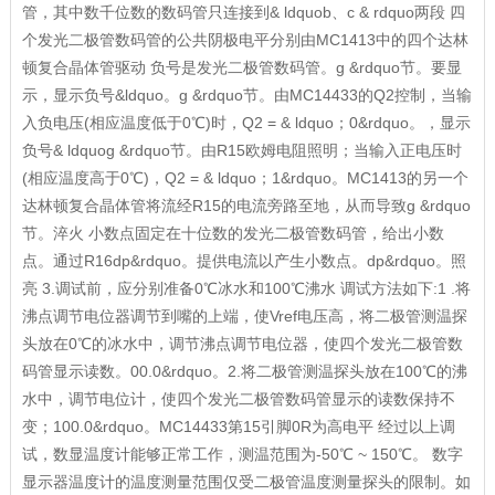
管，其中数千位数的数码管只连接到& ldquob、c & rdquo两段 四
个发光二极管数码管的公共阴极电平分别由MC1413中的四个达林
顿复合晶体管驱动 负号是发光二极管数码管。g &rdquo节。要显
示，显示负号&ldquo。g &rdquo节。由MC14433的Q2控制，当输
入负电压(相应温度低于0℃)时，Q2 = & ldquo；0&rdquo。，显示
负号& ldquog &rdquo节。由R15欧姆电阻照明；当输入正电压时
(相应温度高于0℃)，Q2 = & ldquo；1&rdquo。MC1413的另一个
达林顿复合晶体管将流经R15的电流旁路至地，从而导致g &rdquo
节。淬火 小数点固定在十位数的发光二极管数码管，给出小数
点。通过R16dp&rdquo。提供电流以产生小数点。dp&rdquo。照
亮 3.调试前，应分别准备0℃冰水和100℃沸水 调试方法如下:1 .将
沸点调节电位器调节到嘴的上端，使Vref电压高，将二极管测温探
头放在0℃的冰水中，调节沸点调节电位器，使四个发光二极管数
码管显示读数。00.0&rdquo。2.将二极管测温探头放在100℃的沸
水中，调节电位计，使四个发光二极管数码管显示的读数保持不
变；100.0&rdquo。MC14433第15引脚0R为高电平 经过以上调
试，数显温度计能够正常工作，测温范围为-50℃ ~ 150℃。 数字
显示器温度计的温度测量范围仅受二极管温度测量探头的限制。如