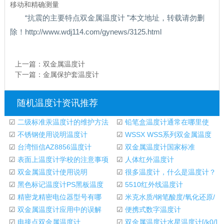
移动和精确测量
“抗震的主要特点双金属温度计 ”本文地址，转载请勿删
除！http://www.wdj114.com/gynews/3125.html
上一篇：
双金属温度计
下一篇：
金属保护套温度计
随机温度计资讯推荐
☑
二级标准汞温度计的维护方法
☑
铅笔盒温度计通常在哪里使
☑
不锈钢使用说明温度计
用？
☑
WSSX WSS系列双金属温度
☑
台湾恒信AZ8856温度计
计说明手册
☑
双金属温度计国家标准
☑
表面上温度计学校的注意事项
☑
人体红外温度计
☑
双金属温度计使用说明
☑
很多温度计，什么是温度计？
☑
黑色标记温度计PS黑板温度
☑
5510红外线温度计
计
☑
精密龙精密电位器型号有哪
☑
米克水质/钢笔酸度/氧化还原/
些?
☑
双金属温度计应用中的误解
温度计/酸碱度
☑
便携式数字温度计
☑
电接点双金属温度计
☑
双金属温度计水星温度计[/k0/]