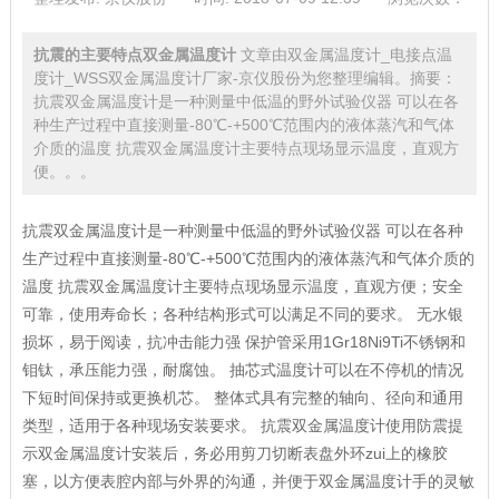
抗震的主要特点双金属温度计
文章由双金属温度计_电接点温
度计_WSS双金属温度计厂家-京仪股份为您整理编辑。摘要：
抗震双金属温度计是一种测量中低温的野外试验仪器 可以在各
种生产过程中直接测量-80℃-+500℃范围内的液体蒸汽和气体
介质的温度 抗震双金属温度计主要特点现场显示温度，直观方
便。。。
抗震双金属温度计是一种测量中低温的野外试验仪器 可以在各种
生产过程中直接测量-80℃-+500℃范围内的液体蒸汽和气体介质的
温度 抗震双金属温度计主要特点现场显示温度，直观方便；安全
可靠，使用寿命长；各种结构形式可以满足不同的要求。 无水银
损坏，易于阅读，抗冲击能力强 保护管采用1Gr18Ni9Ti不锈钢和
钼钛，承压能力强，耐腐蚀。 抽芯式温度计可以在不停机的情况
下短时间保持或更换机芯。 整体式具有完整的轴向、径向和通用
类型，适用于各种现场安装要求。 抗震双金属温度计使用防震提
示双金属温度计安装后，务必用剪刀切断表盘外环zui上的橡胶
塞，以方便表腔内部与外界的沟通，并便于双金属温度计手的灵敏