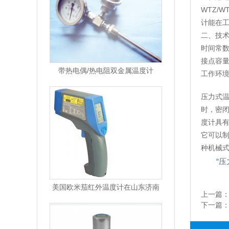
WTZ/
计能在
二、技
时间常数
接点容量
带热电偶/热电阻双金属温度计
工作环境温
压力式
时，密
度计具
它可以制
种机械
“压
美国欧米茄红外温度计在山东济南
上一篇
下一篇