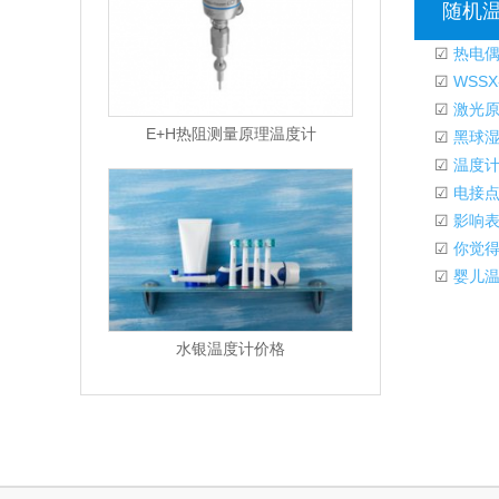
随机
☑
热电偶
☑
WSS
☑
激光原
E+H热阻测量原理温度计
☑
黑球湿
☑
温度计
☑
电接点
☑
影响表
☑
你觉得
☑
婴儿温
水银温度计价格