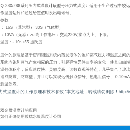
WTQ-280/288系列压力式温度计该型号压力式温度计适用于生产过程
工作温度达到和超过给定值时发出电讯号。
术参数
： 15S （蒸汽型） 30S（气体型）
：10VA（无感）zui高工作电压：交流220V,接点为上、下限。
度：- 10~+55 摄氏度
温度计的原理是基于密闭测温系统内蒸发液体的饱和蒸气压力和温度之间
闭系统内饱和蒸气产生相应的压力，引起弹性元件曲率的变化，使其自由
有温包体积小，反应速度快、灵敏度高、读数直观等特点，几乎集合了玻
造成防震、防腐型，并且可以实现远传触点信号、热电阻信号、 0-10mA或4
式测温仪表。
力式温度计的工作原理和技术参数 ”本文地址，转载请勿删除！http://www.wdj1
：
双金属温度计的应用
：
如何正确使用玻璃水银温度计公司