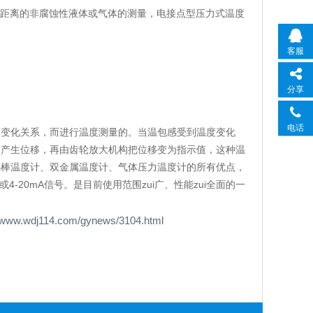
中较远距离的非腐蚀性液体或气体的测量，电接点型压力式温度
客服
分享
电话
的变化关系，而进行温度测量的。当温包感受到温度变化
端产生位移，再由齿轮放大机构把位移变为指示值，这种温
璃棒温度计、双金属温度计、气体压力温度计的所有优点，
-20mA信号。是目前使用范围zui广、性能zui全面的一
14.com/gynews/3104.html