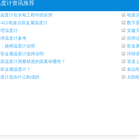
温度计资讯推荐
温度计在水电工程中的应用
☑
电接点
X-411电接点双金属温度计
☑
数字显
理温度计
☑
安徽天
球温度计参考
☑
你用过
，烧烤温度计说明
☑
双金
双金属温度计选择说明
☑
详情
面温度计测量精度的因素有哪些？
☑
管道上
双金属温度计？
☑
食品电
度计是由什么制成的
☑
太阳