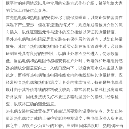
据平时的使用情况以几种常用的安装方式作些介绍，希望能给大家
的实际工作提供点参考。
首先热电偶和热电阻的安装应尽可能保持垂直，以防止保护套管在
高温下产生变形，但在有流速的情况下，则必须迎着被测介质的流
向插入，以保证测温元件与流体的充分接触以保证其测量精度。
另外热电偶和热电阻应尽量安装在有保护层的管道内，以防止热量
散失。其次当热电偶和热电阻传感器安装在负压管道中时，必须保
证测量处具有良好的密封性，以防止外界冷空气进入，使读数偏
低。当热电偶和热电阻传感器安装在户外时，热电偶和热电阻传感
器的接线盒面盖应向上，入线口应向下，以避免雨水或灰尘进入接
线盒，而损坏热电偶和热电阻接线盒内的接线影响其测量精度。应
经常检查热电偶和热电阻温度计各处的接线情况，特别是热电偶温
度计由于其补偿导线的材料硬度较高，非常容易从接线柱脱离造成
断路故障，因此要接线良好不要过多碰动温度计的接线并经常检
查，以获得正确的测量温度。
热电偶安装时应放置在尽可能靠近所要测的温度控制点。为防止热
量沿热电偶传走或防止保护管影响被测温度，热电偶应浸入所测流
体之中，深度至少为直径的10倍。当测量固体温度时，热电偶应当