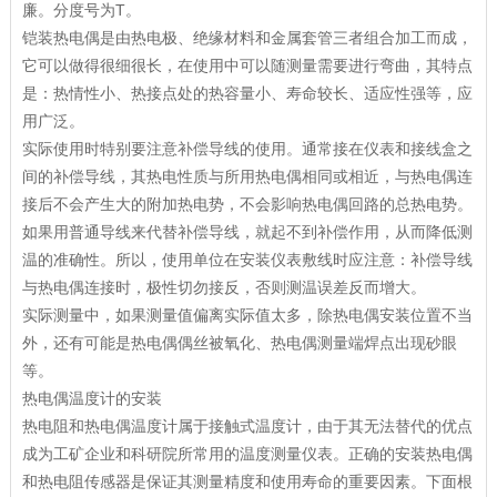
廉。分度号为T。
铠装热电偶是由热电极、绝缘材料和金属套管三者组合加工而成，
它可以做得很细很长，在使用中可以随测量需要进行弯曲，其特点
是：热情性小、热接点处的热容量小、寿命较长、适应性强等，应
用广泛。
实际使用时特别要注意补偿导线的使用。通常接在仪表和接线盒之
间的补偿导线，其热电性质与所用热电偶相同或相近，与热电偶连
接后不会产生大的附加热电势，不会影响热电偶回路的总热电势。
如果用普通导线来代替补偿导线，就起不到补偿作用，从而降低测
温的准确性。所以，使用单位在安装仪表敷线时应注意：补偿导线
与热电偶连接时，极性切勿接反，否则测温误差反而增大。
实际测量中，如果测量值偏离实际值太多，除热电偶安装位置不当
外，还有可能是热电偶偶丝被氧化、热电偶测量端焊点出现砂眼
等。
热电偶温度计的安装
热电阻和热电偶温度计属于接触式温度计，由于其无法替代的优点
成为工矿企业和科研院所常用的温度测量仪表。正确的安装热电偶
和热电阻传感器是保证其测量精度和使用寿命的重要因素。下面根