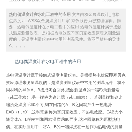
热电偶温度计在水电工程中的应用
文章由双金属温度计_电接
点温度计_WSS双金属温度计厂家-京仪股份为您整理编辑。摘
要：热电偶温度计在水电工程中的应用 热电偶温度计属于接触
式温度测量仪表。是根据热电效应即塞贝克效应原理来测量温
度的，是温度测量仪表中常用的测温元件。将不同材料的导体
A、。。。
热电偶温度计在水电工程中的应用
热电偶温度计属于接触式温度测量仪表。是根据热电效应即塞贝克
效应原理来测量温度的，是温度测量仪表中常用的测温元件。将不
同材料的导体A、B接成闭合回路,接触测温点的一端称为测量端
（或工作端）,另一端称为参比端（或自由端）。若测量端和参比
端所处温度t和t0不同,则在回路的A、B之间就产生一热电势
EAB（t，t0）,这种现象称为塞贝克效应，即热电效应。EAB大小
随导体A、B的材料和两端温度t和t0而变,这种回路称为原型热电
偶。在实际应用中，将A、B的一端焊接在一起作为热电偶的测量