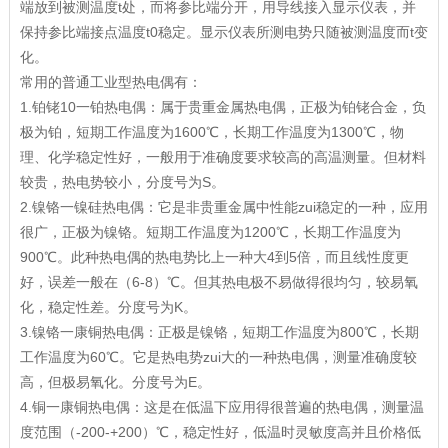
端放到被测温度t处，而将参比端分开，用导线接入显示仪表，并
保持参比端接点温度t0稳定。显示仪表所测电势只随被测温度而t变
化。
常用的普通工业型热电偶有：
1.铂铑10一铂热电偶：属于贵重金属热电偶，正极为铂铑合金，负
极为铂，短期工作温度为1600℃，长期工作温度为1300℃，物
理、化学稳定性好，一般用于准确度要求较高的高温测量。但材料
较贵，热电势较小，分度号为S。
2.镍铬一镍硅热电偶：它是非贵重金属中性能zui稳定的一种，应用
很广，正极为镍铬。短期工作温度为1200℃，长期工作温度为
900℃。此种热电偶的热电势比上一种大4到5倍，而且线性度更
好，误差一般在（6-8）℃。但其热电极不易做得很均匀，较易氧
化，稳定性差。分度号为K。
3.镍铬一康铜热电偶：正极是镍铬，短期工作温度为800℃，长期
工作温度为60℃。它是热电势zui大的一种热电偶，测量准确度较
高，但极易氧化。分度号为E。
4.铜一康铜热电偶：这是在低温下应用得很普遍的热电偶，测量温
度范围（-200-+200）℃，稳定性好，低温时灵敏度高并且价格低