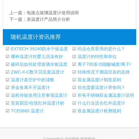
上一篇：
电接点玻璃温度计使用说明
下一篇：
汞温度计产品简介分析
随机温度计资讯推荐
☑
EXTECH 39240防水干燥温度
☑
药品仓库里用的是什么？
计技术参数
☑
哪种温度计对婴儿洗澡有好
☑
温度计的特性和单位
处？
☑
破碎后如何处理玻璃水银温度
☑
离子700多功能酸碱度/离子/
计
☑
ZWC-II-C数字贝克曼温度计
氧化还原电位温度
☑
特殊情况下测温仪表的选择
有自己的RS232C串口
☑
温度计真空炉中的读数
☑
双金属温度计制造原则
☑
养金鱼离不开温度计
☑
你也需要温度计养鱼吗？
☑
远程传输使用注意事项温度计
☑
所有不锈钢双金属温度计说明
☑
安装固定/在线红外温度计的
手册
☑
什么行业适合红外温度计
技术知识
☑
TCE0860 温度计
☑
双金属温度计检测规则