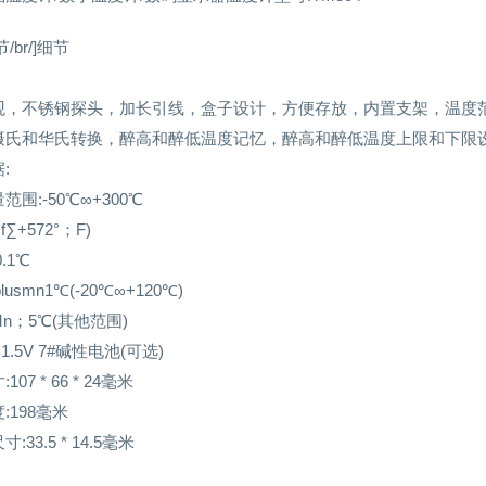
节/br/]细节
观，不锈钢探头，加长引线，盒子设计，方便存放，内置支架，温度
摄氏和华氏转换，醉高和醉低温度记忆，醉高和醉低温度上限和下限
:
围:-50℃∞+300℃
f∑+572°；F)
.1℃
lusmn1℃(-20℃∞+120℃)
s Mn；5℃(其他范围)
1.5V 7#碱性电池(可选)
07 * 66 * 24毫米
:198毫米
:33.5 * 14.5毫米