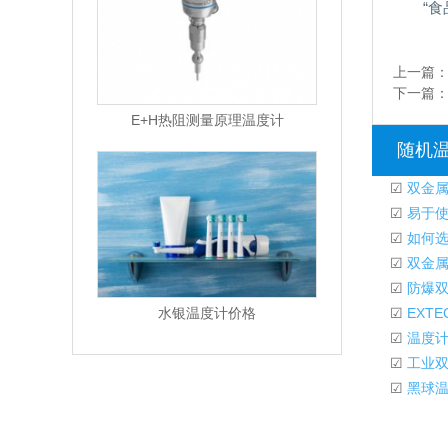
“食
上一篇
下一篇
E+H热阻测量原理温度计
随机
☑
双金属
☑
易于使
☑
如何选
☑
双金属
☑
防爆双
☑
EXT
水银温度计价格
☑
温度计
☑
工业双
☑
黑球温