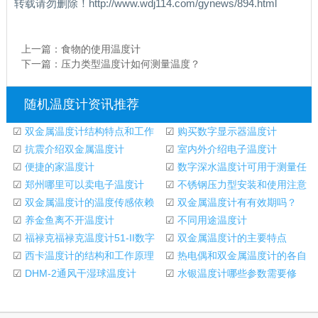
转载请勿删除！http://www.wdj114.com/gynews/894.html
上一篇：
食物的使用温度计
下一篇：
压力类型温度计如何测量温度？
随机温度计资讯推荐
☑
双金属温度计结构特点和工作
☑
购买数字显示器温度计
原理
☑
抗震介绍双金属温度计
☑
室内外介绍电子温度计
☑
便捷的家温度计
☑
数字深水温度计可用于测量任
☑
郑州哪里可以卖电子温度计
何非腐蚀性介质
☑
不锈钢压力型安装和使用注意
☑
双金属温度计的温度传感依赖
事项温度计
☑
双金属温度计有有效期吗？
于哪里？
☑
养金鱼离不开温度计
☑
不同用途温度计
☑
福禄克福禄克温度计51-II数字
☑
双金属温度计的主要特点
温度计的主要特
☑
西卡温度计的结构和工作原理
☑
热电偶和双金属温度计的各自
☑
DHM-2通风干湿球温度计
优势是什么
☑
水银温度计哪些参数需要修
正，修正方法是什