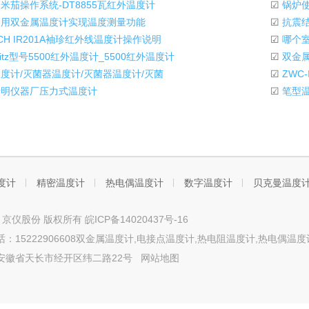
米茄操作系统-DT8855瓦红外温度计
☑
锅炉使
用双金属温度计实现温度测量功能
☑
抗震结
CH IR201A袖珍红外线温度计操作说明
☑
哪个
itz型号5500红外温度计_5500红外温度计
☑
双金
度计/灭菌器温度计/灭菌器温度计/灭菌
☑
ZWC
明仪器厂压力式温度计
☑
笔型温
度计
精密温度计
热电偶温度计
数字温度计
贝克曼温度
t © 京仪股份 版权所有
皖ICP备14020437号-16
：15222906608双金属温度计,电接点温度计,热电阻温度计,热电偶温度
安徽省天长市经开区纬二路22号
网站地图