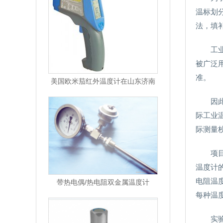
温标划
法，填
工
被广泛
准。
美国欧米茄红外温度计在山东济南
因
际工业
际测量
项
温度计
电阻温
带热电偶/热电阻双金属温度计
每种温
实