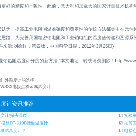
有更好的精度和一致性。此前，意大利和加拿大的国家计量技术机构
家认为，提高工业电阻测温准确度和稳定性的传统方法都集中在元件
的思路，为完善我国精密铂电阻和工业铂电阻的温度值传递和溯源系
料来源:刘徐红，第四版，中国科学日报，2012年3月26日)
业铂热阻温度计分度的新方法 ”本文地址，转载请勿删除！http://www.wdj114
：
红外温度计的选择
：
WSSX电接点双金属温度计
温度计资讯推荐
度计/探头温度计
☑
实验
华盛昌DT-610B接触温度计
☑
如何安
堆肥温度计？
☑
电接