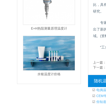
比，具
研究。
专
E+H热阻测量原理温度计
出了新
域。(资
“工
上一篇
下一篇
水银温度计价格
随机
☑
电偶温
☑
CEM
☑
你知道