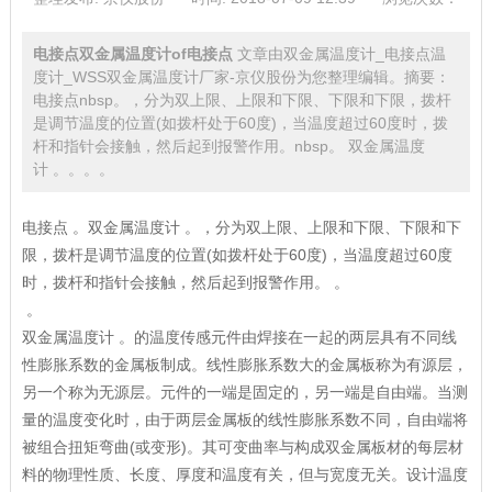
电接点双金属温度计of电接点
文章由双金属温度计_电接点温
度计_WSS双金属温度计厂家-京仪股份为您整理编辑。摘要：
电接点nbsp。，分为双上限、上限和下限、下限和下限，拨杆
是调节温度的位置(如拨杆处于60度)，当温度超过60度时，拨
杆和指针会接触，然后起到报警作用。nbsp。 双金属温度
计 。。。。
电接点 。双金属温度计 。，分为双上限、上限和下限、下限和下
限，拨杆是调节温度的位置(如拨杆处于60度)，当温度超过60度
时，拨杆和指针会接触，然后起到报警作用。 。
。
双金属温度计 。的温度传感元件由焊接在一起的两层具有不同线
性膨胀系数的金属板制成。线性膨胀系数大的金属板称为有源层，
另一个称为无源层。元件的一端是固定的，另一端是自由端。当测
量的温度变化时，由于两层金属板的线性膨胀系数不同，自由端将
被组合扭矩弯曲(或变形)。其可变曲率与构成双金属板材的每层材
料的物理性质、长度、厚度和温度有关，但与宽度无关。设计温度