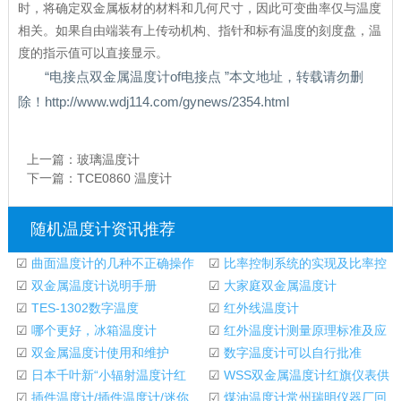
时，将确定双金属板材的材料和几何尺寸，因此可变曲率仅与温度
相关。如果自由端装有上传动机构、指针和标有温度的刻度盘，温
度的指示值可以直接显示。
“电接点双金属温度计of电接点 ”本文地址，转载请勿删
除！http://www.wdj114.com/gynews/2354.html
上一篇：
玻璃温度计
下一篇：
TCE0860 温度计
随机温度计资讯推荐
☑
曲面温度计的几种不正确操作
☑
比率控制系统的实现及比率控
方法
☑
双金属温度计说明手册
制系统中的动态
☑
大家庭双金属温度计
☑
TES-1302数字温度
☑
红外线温度计
计|TES1302温度计
☑
哪个更好，冰箱温度计
☑
红外温度计测量原理标准及应
☑
双金属温度计使用和维护
用实例
☑
数字温度计可以自行批准
☑
日本千叶新“小辐射温度计红
☑
WSS双金属温度计红旗仪表供
外-BZ系列
☑
插件温度计/插件温度计/迷你
应
☑
煤油温度计常州瑞明仪器厂回