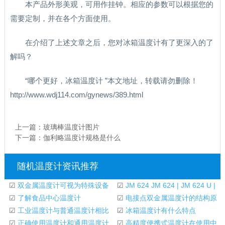
本产品外形美观，可用作挂钟。相应的参数可以根据您的
需要定制，并在各个方面使用。
在介绍了上述文章之后，您对冰箱温度计有了更深入的了
解吗？
“哪个更好，冰箱温度计 ”本文地址，转载请勿删除！
http://www.wdj114.com/gynews/389.html
上一篇：
玻璃棒温度计图片
下一篇：
伽利略温度计规格是什么
随机温度计资讯推荐
☑
双金属温度计可视为特殊设备
☑
JM 624 JM 624 | JM 624 U |
吗
☑
了解食品中心温度计
JM 628数字温度计
☑
电接点双金属温度计的结构原
☑
工业温度计与普通温度计相比
理和特点
☑
冰箱温度计有什么特点
有哪些优势
☑
正确使用温度计和通用温度计
☑
高精度便携式温度计在使用中