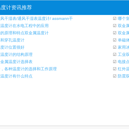
温度计资讯推荐
风干湿表/通风干湿表温度计/ assmann干
☑
哪个
温度计在水电工程中的应用
☑
双金
的原理和特点双金属温度计
☑
双金
和穿孔温度计
☑
单磁体
度计位置很好
☑
家用
温度计的结构原理
☑
工业双
金属温度计选择表
☑
电接点
，各种温度计的选择和工作原理
☑
红外温
温度计有什么特点
☑
防震双