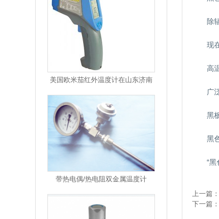
除
现
高
美国欧米茄红外温度计在山东济南
广
黑
黑
“黑
带热电偶/热电阻双金属温度计
上一篇
下一篇