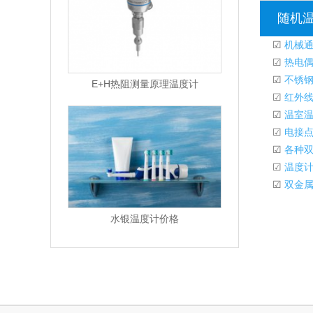
随机
☑
机械通
☑
热电偶
☑
不锈钢
E+H热阻测量原理温度计
☑
红外线
☑
温室温
☑
电接点
☑
各种双
☑
温度计
☑
双金属
水银温度计价格