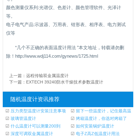
颜色测量仪系列:光谱仪、色差计、颜色管理软件、光泽计
等。
电子电气产品:示波器、万用表、钳形表、相序表、电力测试
仪等
“几个不正确的表面温度计用法 ”本文地址，转载请勿删
除！http://www.wdj114.com/gynews/1725.html
上一篇：
远程传输双金属温度计
下一篇：
EXTECH 39240防水干燥技术参数温度计
随机温度计资讯推荐
☑
压力类型温度计安装注意事项
☑
留下一些温度计，记住最高温
☑
玻璃管温度计
度。
☑
烤箱温度计，你选对烤箱了
☑
什么温度计可以测量200到
吗？
☑
如何安装锅炉温度计
300度的温度
☑
深度可调双金属温度计
☑
电子Z高Z低温度计用法