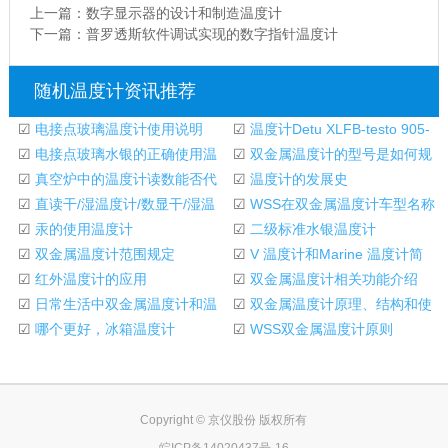
上一篇：
数字显示器的设计和制造温度计
下一篇：
普罗透斯软件调试实现的数字指针温度计
随机温度计资讯推荐
☑
电接点玻璃温度计使用说明
☑
温度计Detu XLFB-testo 905-
☑
电接点玻璃水银的正确使用温
T1-T1-
☑
双金属温度计的型号是如何规
度计
☑
真空炉中的温度计读数能否代
定的？
☑
温度计的发展史
表真空炉空间中
☑
直读干/湿温度计/数显干/湿温
☑
WSS在双金属温度计车型名称
度计/温湿度记
☑
汞的使用温度计
中的含义
☑
二级标准水银温度计
☑
双金属温度计范围规定
☑
V 温度计和Marine 温度计简
☑
红外温度计的应用
介
☑
双金属温度计相关功能介绍
☑
日常生活中双金属温度计和温
☑
双金属温度计原理、结构和使
度计的区别
☑
哪个更好，冰箱温度计
用说明
☑
WSS双金属温度计原则
Copyright © 京仪股份 版权所有