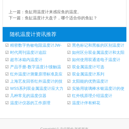
上一篇：
鱼缸用温度计来感应鱼的温度。
下一篇：
鱼缸温度计大盘子，哪个适合你的鱼缸？
随机温度计资讯推荐
☑
精密数字热敏电阻温度计JW-
☑
黑色标记和黑板的区别温度计
4A简介
☑
时代周刊温度计追踪
☑
如何区分双金属温度计和太阳
☑
超市冰箱内温度计
能温度计
☑
如何使用双通道电子温度计
☑
产品手册-数字温度计/接触温
☑
双金属温度计可选
度计/便携式温度
☑
红外温度计测量原理标准及应
☑
双金属温度计系列
用实例
☑
上海艺友回答红外温度计的技
☑
太阳能的优势温度计
术问题
☑
WSS系列双金属温度计应大力
☑
实验用玻璃棒水银温度计的使
开展技术研究
☑
几种常见的温度仪器
用范围
☑
红外线原理介绍温度计
☑
温度计仪器的工作原理
☑
温度计伴有鲜花