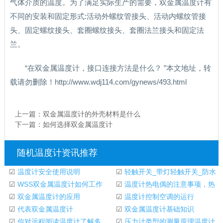
气体介质的温度。为了满足实际生产的需要，双金属温度计有
不同的安装和固定形式:活动外螺纹管接头、活动内螺纹管接
头、固定螺纹接头、套圈螺纹接头、套圈法兰接头和固定法
兰。
“在双金属温度计，接口连接方法是什么？ ”本文地址，转
载请勿删除！http://www.wdj114.com/gynews/493.html
上一篇：
双金属温度计的外壳材料是什么
下一篇：
如何选择双金属温度计
随机温度计资讯推荐
☑
温度计安全使用说明
☑
轻触开关_带灯轻触开关_防水
☑
WSS双金属温度计如何工作
轻触开关
☑
温度计热电偶的注意事项，热
☑
双金属温度计的应用
阻
☑
温度计控制空调的运行
☑
代表双金属温度计
☑
双金属温度计基础知识
☑
你对远程阅读温度计了解多
☑
压力计类型的测量原理温度计