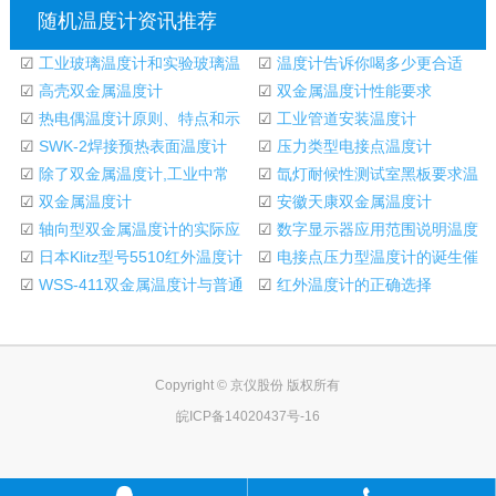
随机温度计资讯推荐
☑
工业玻璃温度计和实验玻璃温
☑
温度计告诉你喝多少更合适
度计介绍
☑
高壳双金属温度计
☑
双金属温度计性能要求
☑
热电偶温度计原则、特点和示
☑
工业管道安装温度计
范公司
☑
SWK-2焊接预热表面温度计
☑
压力类型电接点温度计
☑
除了双金属温度计,工业中常
M150402715
☑
氙灯耐候性测试室黑板要求温
用的温度计还有
☑
双金属温度计
度计
☑
安徽天康双金属温度计
☑
轴向型双金属温度计的实际应
☑
数字显示器应用范围说明温度
用
☑
日本Klitz型号5510红外温度计
计
☑
电接点压力型温度计的诞生催
_5510红外温度计
☑
WSS-411双金属温度计与普通
生了一系列温度
☑
红外温度计的正确选择
温度计有何不同？
Copyright © 京仪股份 版权所有
皖ICP备14020437号-16