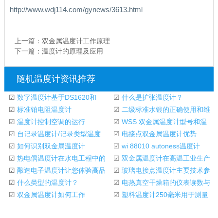
http://www.wdj114.com/gynews/3613.html
上一篇：
双金属温度计工作原理
下一篇：
温度计的原理及应用
随机温度计资讯推荐
☑
数字温度计基于DS1620和
☑
什么是扩张温度计？
AT89C2051
☑
标准铂电阻温度计
☑
二级标准水银的正确使用和维
☑
温度计控制空调的运行
护温度计
☑
WSS 双金属温度计型号和温
☑
自记录温度计/记录类型温度
度测量范围
☑
电接点双金属温度计优势
计XE66-13025
☑
如何识别双金属温度计
☑
wi 88010 autoness温度计
☑
热电偶温度计在水电工程中的
☑
双金属温度计在高温工业生产
应用
☑
酿造电子温度计让您体验高品
中的应用
☑
玻璃电接点温度计主要技术参
质的生活助手
☑
什么类型的温度计？
数
☑
电热真空干燥箱的仪表读数与
☑
双金属温度计如何工作
真空室中的玻璃
☑
塑料温度计250毫米用于测量
环境温度