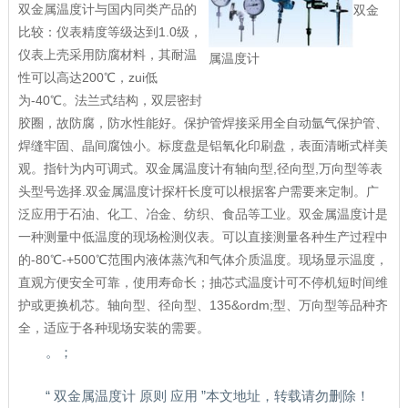
双金属温度计与国内同类产品的
双金
比较：仪表精度等级达到1.0级，
仪表上壳采用防腐材料，其耐温
属温度计
性可以高达200℃，zui低
为-40℃。法兰式结构，双层密封
胶圈，故防腐，防水性能好。保护管焊接采用全自动氩气保护管、
焊缝牢固、晶间腐蚀小。标度盘是铝氧化印刷盘，表面清晰式样美
观。指针为内可调式。双金属温度计有轴向型,径向型,万向型等表
头型号选择.双金属温度计探杆长度可以根据客户需要来定制。广
泛应用于石油、化工、冶金、纺织、食品等工业。双金属温度计是
一种测量中低温度的现场检测仪表。可以直接测量各种生产过程中
的-80℃-+500℃范围内液体蒸汽和气体介质温度。现场显示温度，
直观方便安全可靠，使用寿命长；抽芯式温度计可不停机短时间维
护或更换机芯。轴向型、径向型、135&ordm;型、万向型等品种齐
全，适应于各种现场安装的需要。
。；
“ 双金属温度计 原则 应用 ”本文地址，转载请勿删除！