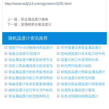
http://www.wdj114.com/gynews/3255.html
上一篇：
双金属温度计规格
下一篇：
玻璃精密水银温度计
随机温度计资讯推荐
☑
德国TFX-410物体内部温度计
☑
常州普通仪表双金属温度计
☑
电接点温度计/温度计
☑
热电偶温度计在水电工程中的
☑
双金属温度计断层及处理方法
实际应用
☑
温度计的工作原理和分类
☑
历史上双金属温度计的演变与
☑
时代周刊温度计追踪
发展
☑
双金属温度计的技术标准应该
☑
铂电阻温度计和双金属温度计
是什么？
☑
双金属温度计的工作原理和组
不同
☑
红外温度计的常见问题
成部分
☑
电磁流量计告诉您更换玻璃温
☑
电接点双金属温度计的现场应
度计的步骤
☑
磁铁温度计在日常生活中的应
用
☑
抗震双金属温度计规范
用
☑
双金属温度计的范围和特点
☑
长条太阳能结构图温度计