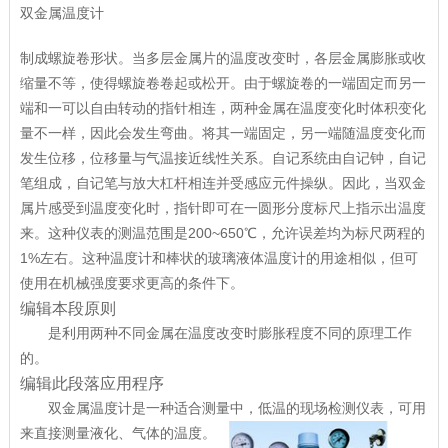
双金属温度计
制成螺旋卷形状。当多层金属片的温度改变时，各层金属膨胀或收
缩量不等，使得螺旋卷卷起或松开。由于螺旋卷的一端固定而另一
端和一可以自由转动的指针相连，两种金属在温度变化时体积变化
量不一样，因此会发生弯曲。将其一端固定，另一端随温度变化而
发生位移，位移量与气温接近线性关系。自记系统由自记钟，自记
笔组成，自记笔与放大杠杆相连并受感应元件操纵。因此，当双金
属片感受到温度变化时，指针即可在一圆形分度标尺上指示出温度
来。这种仪表的测温范围是200~650℃，允许误差均为标尺两程的
1%左右。这种温度计和棒状的玻璃液体温度计的用途相似，但可
使用在机械强度要求更高的条件下。
编辑本段原则
是利用两种不同金属在温度改变时膨胀程度不同的原理工作
的。
编辑此段落应用程序
双金属温度计是一种适合测量中，低温的现场检测仪表，可
用
来直接测量液化、气体的温度。