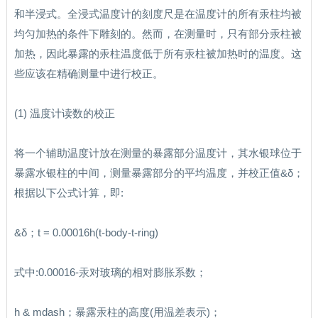
和半浸式。全浸式温度计的刻度尺是在温度计的所有汞柱均被
均匀加热的条件下雕刻的。然而，在测量时，只有部分汞柱被
加热，因此暴露的汞柱温度低于所有汞柱被加热时的温度。这
些应该在精确测量中进行校正。
(1) 温度计读数的校正
将一个辅助温度计放在测量的暴露部分温度计，其水银球位于
暴露水银柱的中间，测量暴露部分的平均温度，并校正值&δ；
根据以下公式计算，即:
&δ；t = 0.00016h(t-body-t-ring)
式中:0.00016-汞对玻璃的相对膨胀系数；
h & mdash；暴露汞柱的高度(用温差表示)；