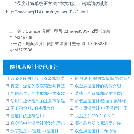
“温度计简单校正方法 ”本文地址，转载请勿删除！
http://www.wdj114.com/gynews/3187.html
上一篇：
Surface 温度计型号:81m/test905-T2图书馆编
号:M346738
下一篇：
地面温度计便携式温度计型号:XLII-376588库
号:M376588
随机温度计资讯推荐
☑
WSSX系列电接点双金属温度
☑
使用说明-微机型酸碱度/毫伏/
计
☑
真空干燥箱的仪表读数与真空
温度计
☑
双金属温度计的功能介绍
室中玻璃棒温度
☑
船用温度计的类型和技术参数
☑
某些点的选择和应用温度计
☑
使用工业热阻时的注意事项温
☑
超低温温度计/数据采集终端
度计 (2)
☑
延长阀填料2的使用寿命
☑
双金属温度计 电子温度计 压
☑
温度计的正确使用
力式温度计
☑
汞温度计(20-210 & #
☑
真空箱中的温度计读数能否代
176；)WH55-COK21C
☑
哪个品牌双金属温度计好
表真空箱空间中
☑
数字温度计/温度计/温度计
☑
双金属温度计工作原理