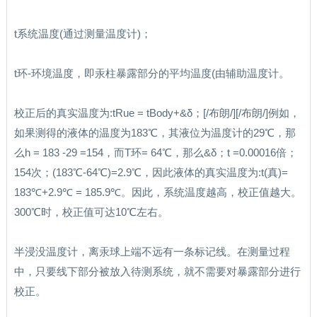
t系统温度(通过测量温度计)；
t环-环境温度，即汞柱暴露部分的平均温度(由辅助温度计。
校正后的真实温度为:tRue = tBody+&δ；[/布朗/][/布朗/]例如，
如果测得的液体的温度为183℃，其液位为温度计的29℃，那
么h = 183 -29 =154，而T环= 64℃，那么&δ；t =0.00016倍；
154次；(183℃-64℃)=2.9℃，因此液体的真实温度为:t(真)=
183℃+2.9℃ = 185.9℃。因此，系统温度越高，校正值越大。
300℃时，校正值可达10℃左右。
半浸没温度计，离汞球上端不远有一条标记线。在测量过程
中，只要线下部分被放入待测系统，就不需要对暴露部分进行
校正。