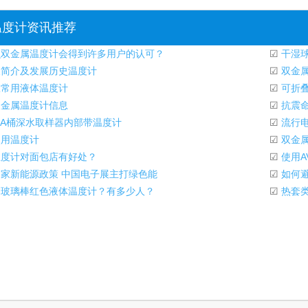
温度计资讯推荐
双金属温度计会得到许多用户的认可？
☑
干湿
简介及发展历史温度计
☑
双金属
常用液体温度计
☑
可折叠
金属温度计信息
☑
抗震命
-1A桶深水取样器内部带温度计
☑
流行
用温度计
☑
双金属
度计对面包店有好处？
☑
使用A
家新能源政策 中国电子展主打绿色能
☑
如何避
玻璃棒红色液体温度计？有多少人？
☑
热套