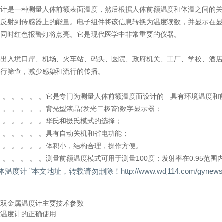
度计是一种测量人体前额表面温度，然后根据人体前额温度和体温之间的
和反射到传感器上的能量。电子组件将该信息转换为温度读数，并显示在
，同时红色报警灯将点亮。它是现代医学中非常重要的仪器。
:
于出入境口岸、机场、火车站、码头、医院、政府机关、工厂、学校、酒
进行筛查，减少感染和流行的传播。
:
。 。 。 。 。 。 。它是专门为测量人体前额温度而设计的，具有环境温度
 。 。 。 。 。 。背光型液晶(发光二极管)数字显示器；
 。 。 。 。 。 。华氏和摄氏模式的选择；
 。 。 。 。 。 。具有自动关机和省电功能；
。 。 。 。 。 。 。体积小，结构合理，操作方便。
。 。 。 。 。 。 。测量前额温度模式可用于测量100度；发射率在0.95范
体温度计 ”本文地址，转载请勿删除！http://www.wdj114.com/gynews/3
：
双金属温度计主要技术参数
：
温度计的正确使用