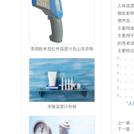
人体温
额发射
警声音
主要用途
主要用
的患者
美国欧米茄红外温度计在山东济南
主要特点
l 。 
l 。 。
l 。 。
l 。 。
l 。 
l 。 
“人
水银温度计价格
上一篇
下一篇