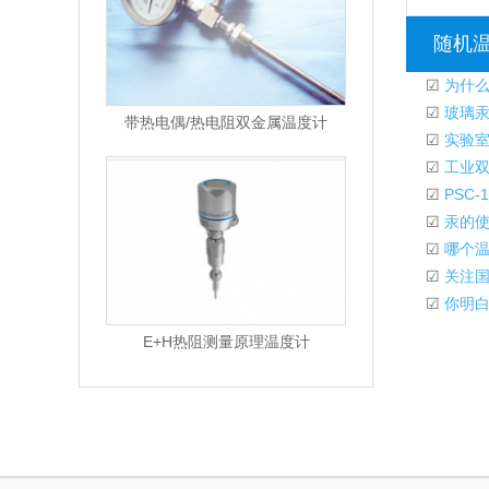
随机
☑
为什么
☑
玻璃汞
带热电偶/热电阻双金属温度计
☑
实验室
☑
工业双
☑
PSC
☑
汞的使
☑
哪个温
☑
关注国
☑
你明白
E+H热阻测量原理温度计