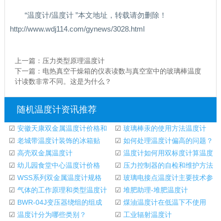
“温度计/温度计 ”本文地址，转载请勿删除！
http://www.wdj114.com/gynews/3028.html
上一篇：
压力类型原理温度计
下一篇：
电热真空干燥箱的仪表读数与真空室中的玻璃棒温度
计读数非常不同。这是为什么？
随机温度计资讯推荐
☑
安徽天康双金属温度计价格和
☑
玻璃棒汞的使用方法温度计
模型表示
☑
老城带温度计装饰的冰箱贴
☑
如何处理温度计偏高的问题？
☑
高壳双金属温度计
☑
温度计如何用双标度计算温度
☑
幼儿园食堂中心温度计价格
☑
压力控制器的自检和维护方法
☑
WSS系列双金属温度计规格
☑
玻璃电接点温度计主要技术参
☑
气体的工作原理和类型温度计
数
☑
堆肥助理-堆肥温度计
☑
BWR-04J变压器绕组的组成
☑
煤油温度计在低温下不使用
和原理温度计
☑
温度计分为哪些类别？
☑
工业辐射温度计