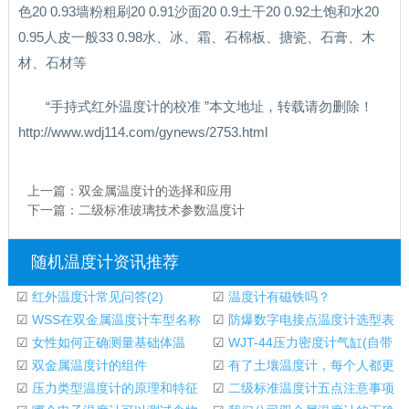
色20 0.93墙粉粗刷20 0.91沙面20 0.9土干20 0.92土饱和水20
0.95人皮一般33 0.98水、冰、霜、石棉板、搪瓷、石膏、木
材、石材等
“手持式红外温度计的校准 ”本文地址，转载请勿删除！
http://www.wdj114.com/gynews/2753.html
上一篇：
双金属温度计的选择和应用
下一篇：
二级标准玻璃技术参数温度计
随机温度计资讯推荐
☑
红外温度计常见问答(2)
☑
温度计有磁铁吗？
☑
WSS在双金属温度计车型名称
☑
防爆数字电接点温度计选型表
中的含义
☑
女性如何正确测量基础体温
☑
WJT-44压力密度计气缸(自带
☑
双金属温度计的组件
密度计和温度计)
☑
有了土壤温度计，每个人都更
☑
压力类型温度计的原理和特征
喜欢吃饺子。
☑
二级标准温度计五点注意事项