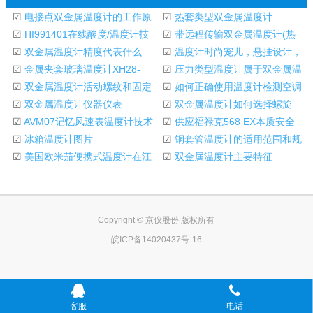
☑
电接点双金属温度计的工作原
☑
热套类型双金属温度计
理
☑
HI991401在线酸度/温度计技
☑
带远程传输双金属温度计(热
术数据
☑
双金属温度计精度代表什么
阻热电偶)
☑
温度计时尚宠儿，悬挂设计，
☑
金属夹套玻璃温度计XH28-
伽利略温度计
☑
压力类型温度计属于双金属温
LX004
☑
双金属温度计活动螺纹和固定
度计？
☑
如何正确使用温度计检测空调
螺纹之间的区别
☑
双金属温度计仪器仪表
进出口温度？
☑
双金属温度计如何选择螺旋
☑
AVM07记忆风速表温度计技术
齿？
☑
供应福禄克568 EX本质安全
数据
☑
冰箱温度计图片
红外线温度计
☑
铜套管温度计的适用范围和规
☑
美国欧米茄便携式温度计在江
格
☑
双金属温度计主要特征
苏南京
Copyright © 京仪股份 版权所有
皖ICP备14020437号-16
客服
电话