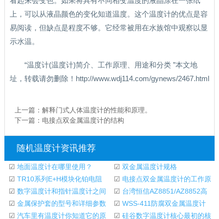
看起来会变色。如果将具有不同相变温度的液晶涂在一张纸
上，可以从液晶颜色的变化知道温度。这个温度计的优点是容
易阅读，但缺点是程度不够。它经常被用在水族馆中观察以显
示水温。
“温度计(温度计)简介、工作原理、用途和分类 ”本文地
址，转载请勿删除！http://www.wdj114.com/gynews/2467.html
上一篇：
解释门式人体温度计的性能和原理。
下一篇：
电接点双金属温度计的结构
随机温度计资讯推荐
☑
地面温度计在哪里使用？
☑
双金属温度计规格
☑
TR10系列E+H模块化铂电阻
☑
电接点双金属温度计的工作原
(RTD)温度计
☑
数字温度计和指针温度计之间
理
☑
台湾恒信AZ8851/AZ8852高
的差异
☑
金属保护套的型号和详细参数
精度温度计
☑
WSS-411防腐双金属温度计
温度计
☑
汽车里有温度计你知道它的原
☑
硅谷数字温度计核心最初的核