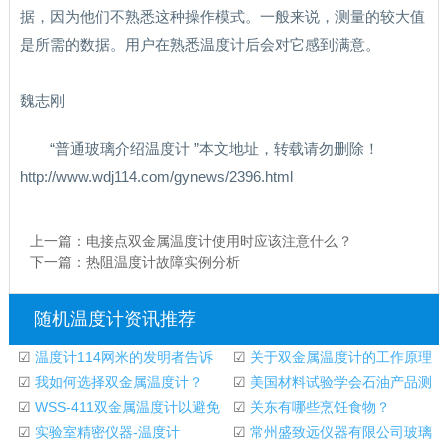
据，因为他们不熟悉这种操作模式。一般来说，测量的较大值
是所需的数据。用户在熟悉温度计后会对它感到满意。
魏志刚
“普通玻璃介绍温度计 ”本文地址，转载请勿删除！
http://www.wdj114.com/gynews/2396.html
上一篇：
电接点双金属温度计使用时应该注意什么？
下一篇：
热阻温度计故障实例分析
随机温度计资讯推荐
☑
温度计114网米的发明者告诉
☑
关于双金属温度计的工作原理
温度计
☑
我如何选择双金属温度计？
☑
美国材料试验学会石油产品测
☑
WSS-411双金属温度计以避免
试系列液体温度
☑
关东有哪些烹饪食物？
盲目测量
☑
实验室精密仪器-温度计
☑
常州盛致远仪器有限公司玻璃