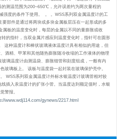
测温范围为200~650℃，允许误差约为两次量程的
械强度的条件下使用。 。 。WSS系列双金属温度计的工
的主要部件是通过将两块或多块金属板层压在一起形成的多
层金属板的温度变化时，每层的金属以不同的量膨胀或收
旋转的指针，当双金属片感应到温度变化时，指针可在圆形
1%。 这种温度计和棒状玻璃液体温度计具有相似的用途，但
汞、酒精、甲苯和其他随热膨胀随冷收缩的工作液体的物理
水银玻璃温度计由测温袋、膨胀细管和刻度组成，一般有内
白色玻璃板上。 该板与温度袋一起封装在玻璃保护壳中。
。 WSS系列双金属温度计外标水银温度计玻璃管相对较
电线插入汞温度计的扩张小管。当温度达到额定值时，水银
视觉警报。
j114.com/gynews/2217.html