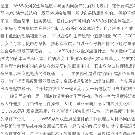
温度。 WSS系列双金属温度计与国内同类产品的对比表明，该仪器精度等
至-40℃ 法兰式结构，双层密封橡胶圈，所以它是防腐防水的。 保护管
印版，表面清晰，图案美观。 指针是内部可调的 WSS系列双金属温度
计探头长度可根据客户需求定制 WSS系列双金属温度计广泛应用于石油
量中低温的现场测量仪器。 可以在各种生产过程中直接测量-80℃-+50
、安全可靠，使用寿命长；抽芯式温度计可以在不停机的情况下短时间保持
适合各种现场安装需要。 。 。WSS系列双金属温度计是一种测量中低温
℃范围内的液体蒸汽和气体介质的温度 工业用WSS系列双金属温度计的
作原理是两种不同的金属在温度变化时膨胀不同。 它由双金属片缠绕成
仪器显示对应热电势的温度值。 。 。主要部件是通过将两个或多个金属
仪器。为了提高温度测量的灵敏度，金属板通常被制成螺旋线圈。 当多层
旋线圈卷起或松开。 由于螺旋线圈的一端固定，另一端连接有可自由旋转
。 一端是固定的，另一端随着温度的变化而移动。位移与空气温度接近
与放大杆连接，并由传感元件操作。因此，当双金属片感应到温度变化时，
650℃，WSS系列双金属温度计的允许误差约为量程的1%。 这种温度
的条件下使用。 。 。WSS系列双金属温度计的工作原理是两种不同的
件是通过将两块或多块金属板层压在一起形成的多层金属板 为了提高温
板的温度变化时，每层的金属以不同的量膨胀或收缩，导致螺旋线圈卷起或