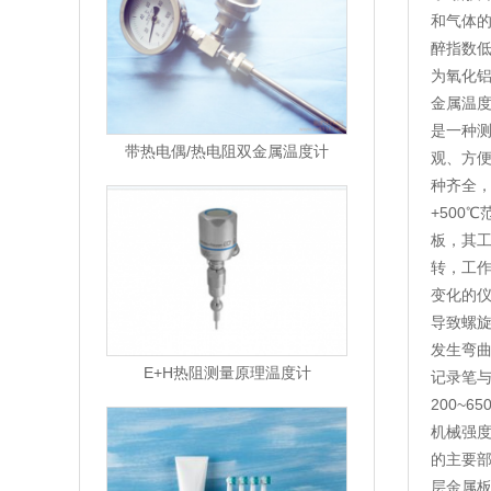
和气体的
醉指数低
为氧化铝
金属温度
是一种测
带热电偶/热电阻双金属温度计
观、方便
种齐全，
+500
板，其工
转，工作
变化的
导致螺
发生弯曲
E+H热阻测量原理温度计
记录笔
200~
机械强度
的主要部
层金属