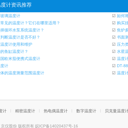
温度计资讯推荐
玻璃温度计
☑
如何将
常见的温度计？它们在哪里适用？
☑
购买
择循环水泵系统温度计？
☑
焦炉多
判断温度计是否不好？
☑
书面测
温度计使用和维护
☑
压力类
的鱼缸温度计？
☑
水星温
国欧米茄便携式温度计
☑
温度计
度计
☑
DT-
体的温度测量范围温度计
☑
温度计
度计
精密温度计
热电偶温度计
数字温度计
贝克曼温度
t © 京仪股份 版权所有
皖ICP备14020437号-16