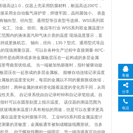
级高达1.0，仪器上壳采用防腐材料，耐温高达200℃，
焊接采用全自动氩气保护管，焊缝牢固，晶间腐蚀小。 表盘
计有轴向型、径向型、通用型等仪表型号选择。WSS系列双
、化工、冶金、纺织、食品等行业 WSS系列双金属温度计
0℃范围内的液体蒸汽和气体介质的温度 现场温度显示，直
或更换机芯。 轴向，径向，135？型式、通用型式等品
的现场测量仪器。 可以在各种生产过程中直接测量-80℃-
主要部件是由两块或多块金属板层压在一起构成的多层金属
圆形弯曲形状组成。 当一端被加热膨胀时，指针被驱动旋
板层压在一起形成的多层金属板。 能够自动连续记录温度
客服
金属板的温度变化时，每层的金属以不同的量膨胀或收缩，
的指针，两种金属的体积变化随着温度的变化而不同，从而
分享
线性关系。 自记录系统由自记录时钟和自记录笔组成。自
指针可以在圆形刻度上指示温度。 该仪器的测温范围为
电话
计和棒状玻璃液体温度计具有相似的用途，但是可以在要求更高
金属在温度变化时膨胀不同。 工业WSS系列双金属温度计
度测量的灵敏度，金属板通常被制成螺旋线圈形状。 当多
松开。 由于螺旋线圈的一端固定，另一端连接有可自由旋