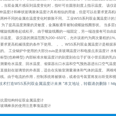
，当双金属片感应到温度变化时，指针可在圆形刻度上指示温度。 该仪器的
这种温度计和棒状玻璃液体温度计具有相似的用途，但是可以在要求更高机
两种不同的金属在温度变化时膨胀不同。 工业WSS系列双金属温度计
 为了提高温度测量的灵敏度，金属板通常被制成螺旋线圈形状。 当多
致螺旋线圈卷起或松开。 由于螺旋线圈的一端固定，另一端连接有可自由
示温度。 该仪器的测温范围为200~650℃，允许误差约为两次量程的
要求更高机械强度的条件下使用。 。 。WSS系列双金属温度计是根据
的。 工业锅炉中使用的大部分zuis是汞玻璃温度计和电接点汞温度计 
标型(也称棒型) 内部标准水银温度计的刻度刻在位于扩张小管后面的乳
测量给水温度、回水温度、省煤器出口水温和空气预热器进出口空气温度
度直接刻在玻璃管的外表面，适合在实验室测量液体和气体的温度。 两根
电线。由于电流的作用，控制系统将被驱动，或者信号装置将发出听觉和
技术打造WSS系列双金属温度计未来 ”本文地址，转载请勿删除！http://www.wd
：
抗震结构特征双金属温度计
：
玻璃棒汞的使用注意事项温度计