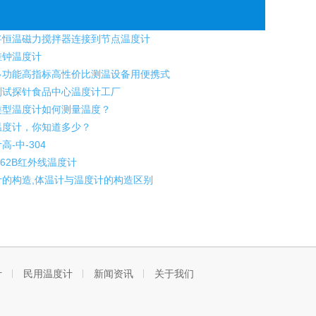
恒温磁力搅拌器连接到节点温度计
挂钟温度计
功能高指标高性价比测温设备用便携式
试探针食品中心温度计工厂
型温度计如何测量温度？
度计，你知道多少？
高-中-304
8862B红外线温度计
的构造,体温计与温度计的构造区别
计
民用温度计
新闻资讯
关于我们