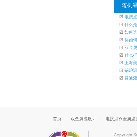
随机
☑
电接点
☑
什么是
☑
如何选
☑
你如何
☑
双金属
☑
什么样
☑
上海美
☑
锅炉温
☑
普通液
首页
双金属温度计
电接点双金属温
Copyrigh