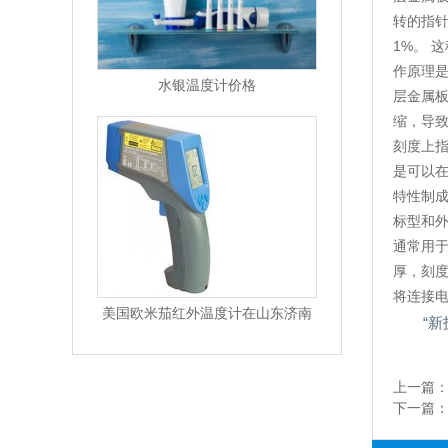
转的指针
1%。 
作原理是
水银温度计价格
层金属板
缩，导
刻度上指
是可以在
特性制成
标型和外
通常用于
厚，刻
将连接
美国欧米茄红外温度计在山东济南
“新
上一篇
下一篇