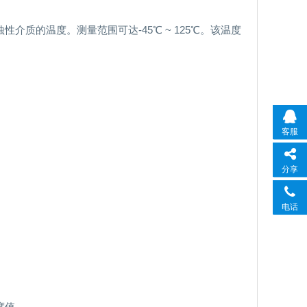
质的温度。测量范围可达-45℃ ~ 125℃。该温度
客服
分享
电话
度值。