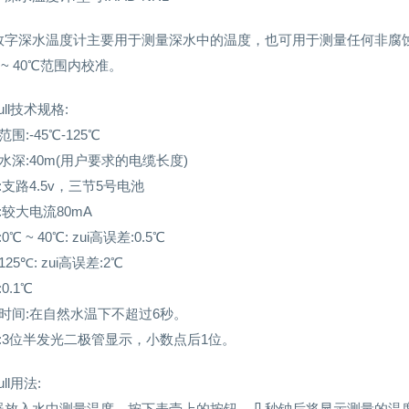
数字深水温度计主要用于测量深水中的温度，也可用于测量任何非腐蚀性介
 ~ 40℃范围内校准。
bull技术规格:
围:-45℃-125℃
水深:40m(用户要求的电缆长度)
:支路4.5v，三节5号电池
:较大电流80mA
℃ ~ 40℃: zui高误差:0.5℃
 125℃: zui高误差:2℃
0.1℃
时间:在自然水温下不超过6秒。
:3位半发光二极管显示，小数点后1位。
ull用法:
器放入水中测量温度，按下表壳上的按钮，几秒钟后将显示测量的温