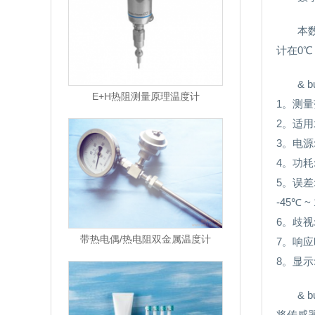
本
计在0℃
& 
E+H热阻测量原理温度计
1。测量范
2。适用
3。电源
4。功耗
5。误差:0
-45℃ ~
6。歧视:
带热电偶/热电阻双金属温度计
7。响应
8。显示
& b
将传感