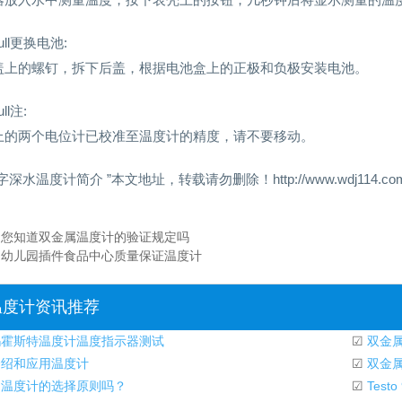
bull更换电池:
盖上的螺钉，拆下后盖，根据电池盒上的正极和负极安装电池。
ull注:
上的两个电位计已校准至温度计的精度，请不要移动。
字深水温度计简介 ”本文地址，转载请勿删除！http://www.wdj114.com/gy
：
您知道双金属温度计的验证规定吗
：
幼儿园插件食品中心质量保证温度计
温度计资讯推荐
霍斯特温度计温度指示器测试
☑
双金
绍和应用温度计
☑
双金属
温度计的选择原则吗？
☑
Test