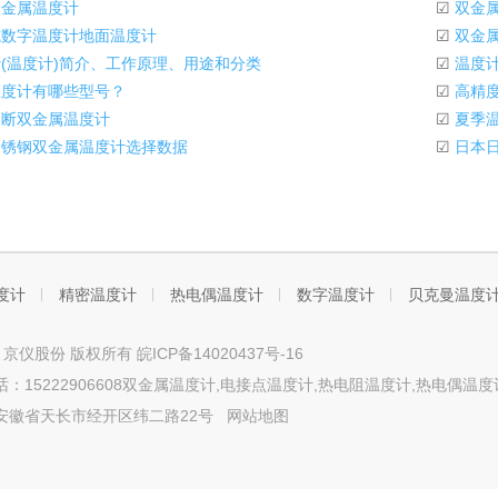
金属温度计
☑
双金
数字温度计地面温度计
☑
双金
(温度计)简介、工作原理、用途和分类
☑
温度
度计有哪些型号？
☑
高精度
断双金属温度计
☑
夏季温
锈钢双金属温度计选择数据
☑
日本日
度计
精密温度计
热电偶温度计
数字温度计
贝克曼温度
t © 京仪股份 版权所有
皖ICP备14020437号-16
：15222906608双金属温度计,电接点温度计,热电阻温度计,热电偶温度
安徽省天长市经开区纬二路22号
网站地图