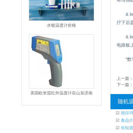
& 
拧下后
水银温度计价格
& b
电路板
“数
上一篇
下一篇
美国欧米茄红外温度计在山东济南
随机
☑
德尔玛
☑
食品介
☑
你知道