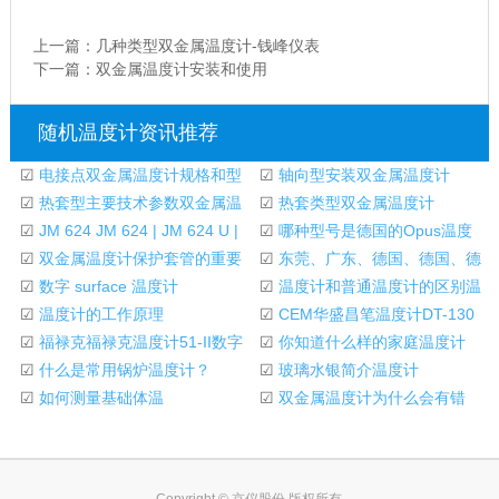
上一篇：
几种类型双金属温度计-钱峰仪表
下一篇：
双金属温度计安装和使用
随机温度计资讯推荐
☑
电接点双金属温度计规格和型
☑
轴向型安装双金属温度计
号和电接点双金
☑
热套型主要技术参数双金属温
☑
热套类型双金属温度计
度计
☑
JM 624 JM 624 | JM 624 U |
☑
哪种型号是德国的Opus温度
JM 628数字温度计
☑
双金属温度计保护套管的重要
计
☑
东莞、广东、德国、德国、德
性
☑
数字 surface 温度计
国、德国、温度
☑
温度计和普通温度计的区别温
☑
温度计的工作原理
度计
☑
CEM华盛昌笔温度计DT-130
☑
福禄克福禄克温度计51-II数字
接触温度计
☑
你知道什么样的家庭温度计
温度计的主要特
☑
什么是常用锅炉温度计？
吗？
☑
玻璃水银简介温度计
☑
如何测量基础体温
☑
双金属温度计为什么会有错
误？