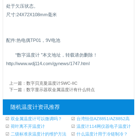
处于欠压状态。
尺寸:24X72X108mm毫米
配件:热电偶TP01，9V电池
“数字温度计 ”本文地址，转载请勿删除！
http://www.wdj114.com/gynews/1747.html
上一篇：
数字贝克曼温度计SWC-IIC
下一篇：
数字显示器双金属温度计有什么特点
随机温度计资讯推荐
☑
双金属温度计可以微调吗？
☑
台湾恒信AZ8851/AZ8852高
☑
荷叶离不开温度计
精度温度计
☑
温度计114网仪器电子温度计
☑
二级标准汞温度计的维护方法
的生产要求
☑
什么温度计用于冷链制冷？