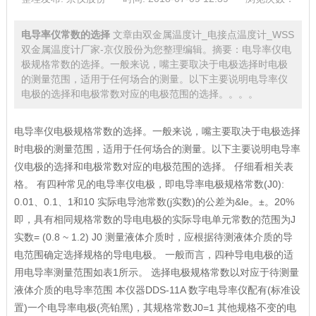
电导率仪常数的选择
文章由双金属温度计_电接点温度计_WSS
双金属温度计厂家-京仪股份为您整理编辑。摘要：电导率仪电
极规格常数的选择。一般来说，嘴主要取决于电极选择时电极
的测量范围，适用于任何场合的测量。以下主要说明电导率仪
电极的选择和电极常数对应的电极范围的选择。。。。
电导率仪电极规格常数的选择。一般来说，嘴主要取决于电极选择
时电极的测量范围，适用于任何场合的测量。以下主要说明电导率
仪电极的选择和电极常数对应的电极范围的选择。 仔细看相关表
格。 有四种常见的电导率仪电极，即电导率电极规格常数(J0):
0.01、0.1、1和10 实际电导池常数(j实数)的公差为&le。±。20%
即，具有相同规格常数的导电电极的实际导电单元常数的范围为J
实数= (0.8 ~ 1.2) J0 测量液体介质时，应根据待测液体介质的导
电范围确定选择规格的导电电极。 一般而言，四种导电电极的适
用电导率测量范围如表1所示。 选择电极规格常数以对应于待测量
液体介质的电导率范围 本仪器DDS-11A 数字电导率仪配有(标准设
置)一个电导率电极(亮铂黑)，其规格常数J0=1 其他规格不变的电