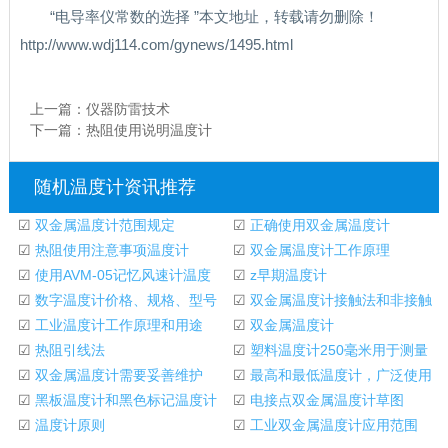
“电导率仪常数的选择 ”本文地址，转载请勿删除！
http://www.wdj114.com/gynews/1495.html
上一篇：
仪器防雷技术
下一篇：
热阻使用说明温度计
随机温度计资讯推荐
☑
双金属温度计范围规定
☑
正确使用双金属温度计
☑
热阻使用注意事项温度计
☑
双金属温度计工作原理
☑
使用AVM-05记忆风速计温度
☑
z早期温度计
计的说明
☑
数字温度计价格、规格、型号
☑
双金属温度计接触法和非接触
☑
工业温度计工作原理和用途
法测温特性的比
☑
双金属温度计
☑
热阻引线法
☑
塑料温度计250毫米用于测量
☑
双金属温度计需要妥善维护
环境温度
☑
最高和最低温度计，广泛使用
☑
黑板温度计和黑色标记温度计
温度计！
☑
电接点双金属温度计草图
之间的区别
☑
温度计原则
☑
工业双金属温度计应用范围