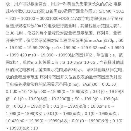
极，用户可以根据需要，用另一种科技为您带来长久的好处 电极
规格常数0.010.11(亮)1(铂黑)10适用于测量范围μ；S/CM0 ~ 30.1
~ 301 ~ 100100 ~ 30001000+DDS-11A数字电导率仪有四个量程
当选择规格常数J0=1的电极进行测量时，其量程显示范围见表2。
当J0=1时，仪器的每个量程段对应量程显示范围、序列号、量程
开关位置，仪器显示范围对应量程显示范围(& mus/cm)120μ；S0
~ 19.990 ~ 19.99 2200μ；s0 ~ 199.90 ~ 199.9 32 ms0 ~ 1.9990
~ 1999 420 ms0 ~ 19.990 ~ 19990注:范围1和2，单位亩；s。范
围3和4，单位mS 其关系:1亩；S=10-3mS=10-6S，当选择其他规
格的恒定电极时，范围显示范围如表3所示。 表3其他规格恒定电
极的量程显示范围 序列号范围开关位置仪表的显示范围应为对应
于电极各规格常数的范围显示范围(&mu)。s/cm)J0 = 0.01 J0 =
0.1 J0 = 10 120μ；S0 ~ 19.99(0 ~ 19.99)&次；0.01(0 ~ 19.99)&
倍；0.1(0 ~ 19.99)&倍；10 2200亩；S0 ~ 199.9(0 ~ 199.9)&
次；0.01(0 ~ 199.9)&倍；0.1(0 ~ 199.9)&倍；10 32ms 0 ~
1.999(0 ~ 1999)&次；0.01(0 ~ 1999)&次；0.1(0 ~ 1999)&次；
10 420 s0 ~ 19.99(0 ~ 19990)&次；0.01(0 ~ 19990)&倍；0.1(0
~ 19990)&次；10