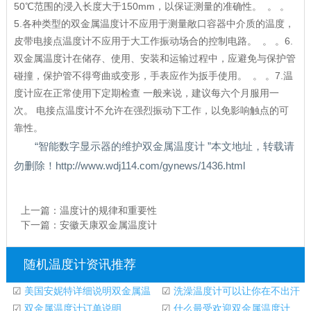
50℃范围的浸入长度大于150mm，以保证测量的准确性。 。 。
5.各种类型的双金属温度计不应用于测量敞口容器中介质的温度，
皮带电接点温度计不应用于大工作振动场合的控制电路。 。 。6.
双金属温度计在储存、使用、安装和运输过程中，应避免与保护管
碰撞，保护管不得弯曲或变形，手表应作为扳手使用。 。 。7.温
度计应在正常使用下定期检查 一般来说，建议每六个月服用一
次。 电接点温度计不允许在强烈振动下工作，以免影响触点的可
靠性。
“智能数字显示器的维护双金属温度计 ”本文地址，转载请
勿删除！http://www.wdj114.com/gynews/1436.html
上一篇：
温度计的规律和重要性
下一篇：
安徽天康双金属温度计
随机温度计资讯推荐
☑
美国安妮特详细说明双金属温
☑
洗澡温度计可以让你在不出汗
度计
☑
双金属温度计订单说明
的情况下进行血
☑
什么最受欢迎双金属温度计