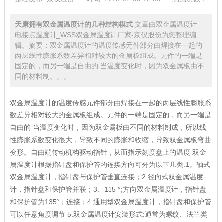
天康拥有双金属温度计的几种结构模式
文章由双金属温度计_
电接点温度计_WSS双金属温度计厂家-京仪股份为您整理编
辑。摘要：双金属温度计的温度传感元件部分由焊接在一起的
两层线性膨胀系数差异相对较大的金属板组成。元件的一端是
固定的，而另一端是自由的 当温度变化时，因为双金属板由不
同的材料制。。。
双金属温度计的温度传感元件部分由焊接在一起的两层线性膨胀系
数差异相对较大的金属板组成。元件的一端是固定的，而另一端是
自由的 当温度变化时，因为双金属板由不同的材料制成，所以线
性膨胀系数变化很大，导致不同的膨胀和收缩，导致双金属板弯曲
变形。自由端传动机构驱动指针，从而指示刻度盘上的温度 双金
属温度计根据指针盘和保护管的连接方向可分为以下几类:1。轴式
双金属温度计，指针盘与保护管垂直连接；2.径向式双金属温度
计，指针盘和保护管并联；3、135 °;方向双金属温度计，指针盘
和保护管为135°；连接；4.通用型双金属温度计，指针盘和保护管
可以任意角度调节 5.双金属温度计安装形式:通常为螺纹、法兰类