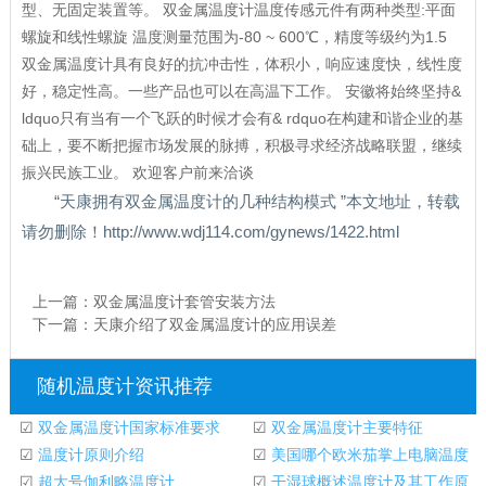
型、无固定装置等。 双金属温度计温度传感元件有两种类型:平面
螺旋和线性螺旋 温度测量范围为-80 ~ 600℃，精度等级约为1.5
双金属温度计具有良好的抗冲击性，体积小，响应速度快，线性度
好，稳定性高。一些产品也可以在高温下工作。 安徽将始终坚持&
ldquo只有当有一个飞跃的时候才会有& rdquo在构建和谐企业的基
础上，要不断把握市场发展的脉搏，积极寻求经济战略联盟，继续
振兴民族工业。 欢迎客户前来洽谈
“天康拥有双金属温度计的几种结构模式 ”本文地址，转载
请勿删除！http://www.wdj114.com/gynews/1422.html
上一篇：
双金属温度计套管安装方法
下一篇：
天康介绍了双金属温度计的应用误差
随机温度计资讯推荐
☑
双金属温度计国家标准要求
☑
双金属温度计主要特征
☑
温度计原则介绍
☑
美国哪个欧米茄掌上电脑温度
☑
超大号伽利略温度计
计公司有存货
☑
干湿球概述温度计及其工作原