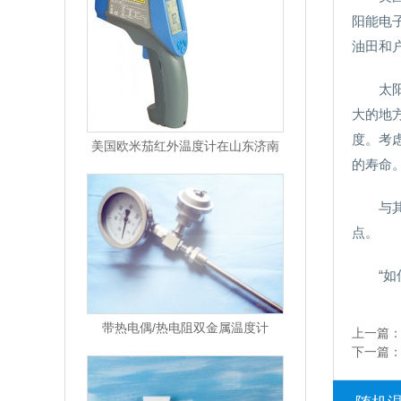
阳能电
油田和
太
大的地
度。考
美国欧米茄红外温度计在山东济南
的寿命
与
点。
“如
带热电偶/热电阻双金属温度计
上一篇
下一篇