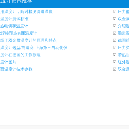
温度计资讯推荐
用温度计，随时检测管道温度
☑
压力型
温度计测试标准
☑
双金
 热电偶和温度计
☑
介绍
-2焊接预热表面温度计
☑
酿造温
绍了双金属温度计的原理和特点
☑
德国维
温度计选型/制造商-上海第三自动化仪
☑
压力类
度计在德国的工作原理
☑
带热阻
度计图片
☑
红外温
面温度计技术参数
☑
双金属