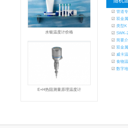
随机
☑
管道专
☑
双金属
☑
类型K
水银温度计价格
☑
SWK
☑
简要介
☑
双金属
☑
威卡温
☑
食物温
☑
数字地
E+H热阻测量原理温度计