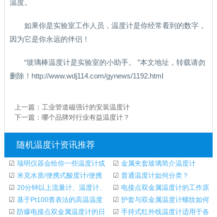
温度。
如果你是实验室工作人员，温度计是你经常看到的数字，
因为它是你永远的伴侣！
“玻璃棒温度计是实验室的小助手。 ”本文地址，转载请勿
删除！http://www.wdj114.com/gynews/1192.html
上一篇：
工业管道磁强计的安装温度计
下一篇：
哪个品牌对行业有益温度计？
随机温度计资讯推荐
☑
瑞明仪器会给你一些温度计或
☑
金属夹套玻璃简介温度计
水星温度计
☑
米克水质/便携式酸度计/便携
☑
普通温度计如何分类？
式酸度计/温度计
☑
20分钟以上流量计、温度计、
☑
电接点双金属温度计的工作原
压力表和液位计
☑
基于Pt100查表法的高温温度
理和基本用途
☑
护套与双金属温度计螺纹如何
计设计
☑
防爆电接点双金属温度计的日
匹配
☑
手持式红外线温度计适用于各