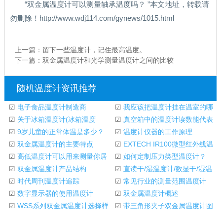
“双金属温度计可以测量轴承温度吗？ ”本文地址，转载请
勿删除！http://www.wdj114.com/gynews/1015.html
上一篇：
留下一些温度计，记住最高温度。
下一篇：
双金属温度计和光学测量温度计之间的比较
随机温度计资讯推荐
☑
电子食品温度计制造商
☑
我应该把温度计挂在温室的哪
☑
关于冰箱温度计(冰箱温度
里？
☑
真空箱中的温度计读数能代表
计，常州瑞明仪器
☑
9岁儿童的正常体温是多少？
内部空间的实际
☑
温度计仪器的工作原理
☑
双金属温度计的主要特点
☑
EXTECH IR100微型红外线温
☑
高低温度计可以用来测量你居
度计规格
☑
如何定制压力类型温度计？
住的房子内外的
☑
双金属温度计产品结构
☑
直读干/湿温度计/数显干/湿温
☑
时代周刊温度计追踪
度计/温湿度记
☑
常见行业的测量范围温度计
☑
数字显示器的使用温度计
☑
双金属温度计概述
☑
WSS系列双金属温度计选择样
☑
带三角形夹子双金属温度计图
品
片