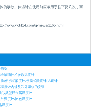
人体的读数。体温计在使用前应该用手往下扔几次，而
dj114.com/gynews/1165.html
计原则
准玻璃技术参数温度计
质/便携式酸度计/便携式酸度计/温度计
温度计内螺纹和外螺纹的安装
抽芯类型双金属温度计
外温度计/比色温度计
品温度计