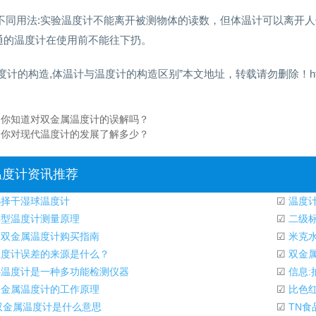
5)不同用法:实验温度计不能离开被测物体的读数，但体温计可以离开
通的温度计在使用前不能往下扔。
度计的构造,体温计与温度计的构造区别”本文地址，转载请勿删除！http://www.w
：
你知道对双金属温度计的误解吗？
：
你对现代温度计的发展了解多少？
温度计资讯推荐
择干湿球温度计
☑
温度
型温度计测量原理
☑
二级标
双金属温度计购买指南
☑
米克水
度计误差的来源是什么？
☑
双金属
温度计是一种多功能检测仪器
☑
信息:
金属温度计的工作原理
☑
比色红
双金属温度计是什么意思
☑
TN食