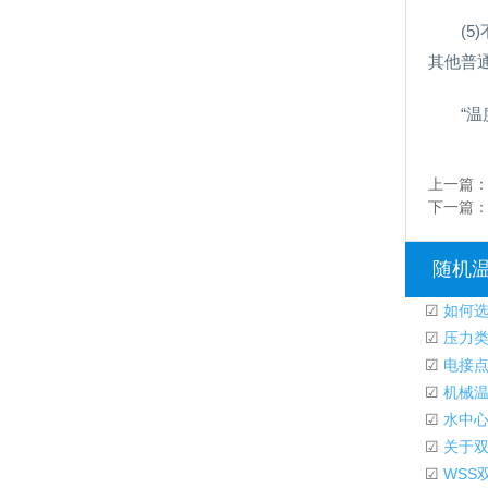
(
其他普
“温
上一篇
下一篇
随机
☑
如何选
☑
压力类
☑
电接点
☑
机械温
☑
水中心
☑
关于双
☑
WSS