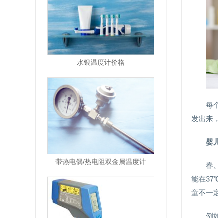
水银温度计价格
每
发出来
婴
带热电偶/热电阻双金属温度计
春
能在3
童不一
例