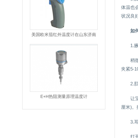
体温也
状况良
如
美国欧米茄红外温度计在山东济南
1.
稍
夹紧5-
2.
E+H热阻测量原理温度计
让
厘米)
3.
打