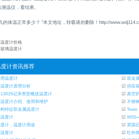
出测温仪，看结果。
儿的体温正常多少？ ”本文地址，转载请勿删除！http://www.wdj114.com/r
：
温度计价格
：
玻璃温度计
温度计资讯推荐
用温度计
☑
双金属
温度计原理分析
☑
供应福
-13025记录类型概述温度计
☑
真空炉
温度计介绍、使用和维护
☑
不锈钢
构特征双金属温度计
☑
Tes
温度计
☑
WSS
度计，温度计用途
☑
英国
温度计
☑
红外线