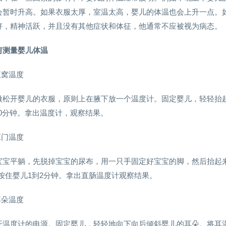
会暂时升高。如果衣服太厚，室温太高，婴儿的体温也会上升一点。
好，精神活跃，并且没有其他症状和体征，他通常不应被视为病态。
何测量婴儿体温
腋窝温度
微松开婴儿的衣服，原则上在腋下放一个温度计。固定婴儿，轻轻抬
10分钟。拿出温度计，观察结果。
肛门温度
宝宝平躺，先脱掉宝宝的尿布，用一只手固定好宝宝的脚，然后抬起来
。按住婴儿1到2分钟。拿出直肠温度计观察结果。
耳朵温度
开温度计的电源。固定婴儿，轻轻地向下向后倾斜婴儿的耳朵。将耳