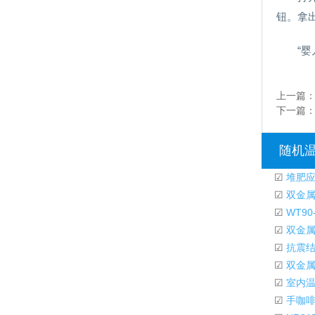
钮。拿
“婴
上一篇
下一篇
随机
☑
堆肥应
☑
双金属
☑
WT90
☑
双金属
☑
抗震结
☑
双金属
☑
室内温
☑
手咖啡