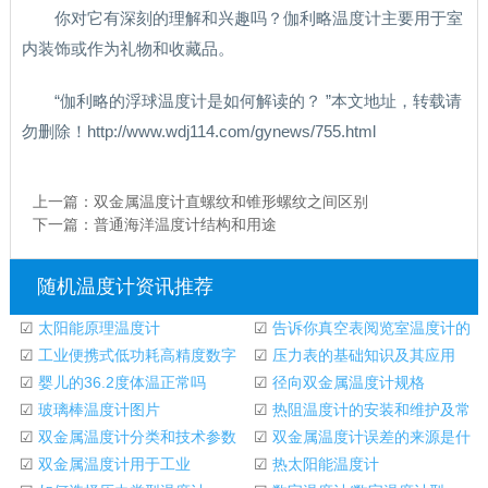
你对它有深刻的理解和兴趣吗？伽利略温度计主要用于室
内装饰或作为礼物和收藏品。
“伽利略的浮球温度计是如何解读的？ ”本文地址，转载请
勿删除！http://www.wdj114.com/gynews/755.html
上一篇：
双金属温度计直螺纹和锥形螺纹之间区别
下一篇：
普通海洋温度计结构和用途
随机温度计资讯推荐
☑
太阳能原理温度计
☑
告诉你真空表阅览室温度计的
☑
工业便携式低功耗高精度数字
读数会产生一定
☑
压力表的基础知识及其应用
温度计设计(2
☑
婴儿的36.2度体温正常吗
☑
径向双金属温度计规格
☑
玻璃棒温度计图片
☑
热阻温度计的安装和维护及常
☑
双金属温度计分类和技术参数
见故障的处理
☑
双金属温度计误差的来源是什
☑
双金属温度计用于工业
么？
☑
热太阳能温度计