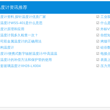
温度计资讯推荐
度计资料,探针温度计优质厂家
☑
工业双
温度计WSS-401是什么意思
☑
什么是
度计原理和应用
☑
外标V
温度计我多久检查一次？
☑
你想知
司双金属温度计的正确用法
☑
烤烟干
构温度计
☑
硅谷数
度计/便携式数字辐射温度计/中高温温
☑
电接
温度计的补偿方法和保护管的使用
☑
表面上
玻璃温度计XH28-LX004
☑
压力