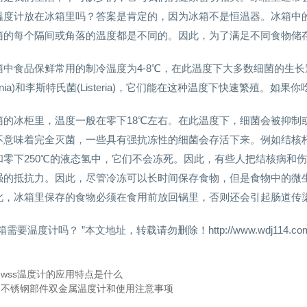
温度计放在冰箱里吗？答案是肯定的，因为冰箱不是恒温器。冰箱中
箱的每个隔间或角落的温度都是不同的。因此，为了满足不同食物储
箱中食品保鲜常用的制冷温度为4-8℃，在此温度下大多数细菌的生
rsinia)和李斯特氏菌(Listeria)，它们能在这种温度下快速繁
箱的冰柜里，温度一般在零下18℃左右。在此温度下，细菌会被抑制
不意味着完全灭菌，一些具有强抗冻性的细菌会存活下来。例如结核杆
和零下250℃的液态氢中，它们不会冻死。因此，有些人把结核病和
强的抵抗力。因此，尽管冷冻可以长时间保存食物，但是食物中的微
此，冰箱里保存的食物必须在食用前放回锅里，否则还会引起肠道传
箱需要温度计吗？ ”本文地址，转载请勿删除！http://www.wdj114.com/gy
：
wss温度计的应用特点是什么
：
不锈钢部件双金属温度计和使用注意事项