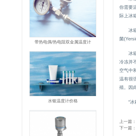
你需要
际上冰
冰
菌(Ye
带热电偶/热电阻双金属温度计
冰
冷冻并
空气中
温有很
殖。因
水银温度计价格
“冰
上一篇
下一篇