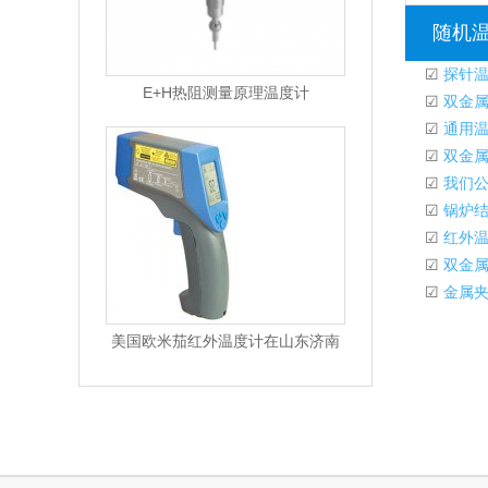
随机
☑
探针温
E+H热阻测量原理温度计
☑
双金属
☑
通用温
☑
双金属
☑
我们公
☑
锅炉结
☑
红外温
☑
双金属
☑
金属夹套
美国欧米茄红外温度计在山东济南