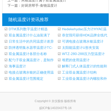
上一篇：
烤箱温度计属于双金属温度计
下一篇：
好厨房帮手-食物温度计
随机温度计资讯推荐
☑
DTM系列数字温度计精选
☑
Hedekehydac压力计HYAC温
☑
双金属温度计什么油装满了
度计的安装方法
☑
恭贺我司获得HDK品牌全线代
☑
日常生活中的共同温度计差异
理权
☑
可调电接点玻璃水银温度计
☑
防摔透明集水器带温度计TC-
☑
太阳能温度计U形夹安装
800K
☑
双金属温度计各部分名称
☑
WTZ-280-288压力型温度计
☑
配勺子双金属温度计，是制作
的工作原理和参数
☑
堆肥的使用温度计
咖啡的完美选择
☑
海事温度计
☑
解释门式人体温度计的性能和
☑
电接点玻璃水银的正确使用温
原理。
☑
工业双金属温度计结构
度计
☑
双金属温度计范围规定
☑
工业双金属温度计内螺纹和外
螺纹的安装
Copyright © 京仪股份 版权所有
皖ICP备14020437号-16