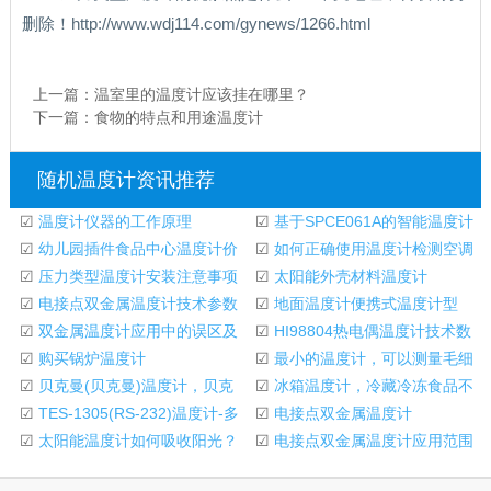
删除！http://www.wdj114.com/gynews/1266.html
上一篇：
温室里的温度计应该挂在哪里？
下一篇：
食物的特点和用途温度计
随机温度计资讯推荐
☑
温度计仪器的工作原理
☑
基于SPCE061A的智能温度计
☑
幼儿园插件食品中心温度计价
设计
☑
如何正确使用温度计检测空调
格
☑
压力类型温度计安装注意事项
进出口温度？
☑
太阳能外壳材料温度计
☑
电接点双金属温度计技术参数
☑
地面温度计便携式温度计型
☑
双金属温度计应用中的误区及
号:XLII-376588库号
☑
HI98804热电偶温度计技术数
注意事项
☑
购买锅炉温度计
据
☑
最小的温度计，可以测量毛细
☑
贝克曼(贝克曼)温度计，贝克
管温度
☑
冰箱温度计，冷藏冷冻食品不
曼温度计用法
☑
TES-1305(RS-232)温度计-多
可或缺的工具！
☑
电接点双金属温度计
功能温度计
☑
太阳能温度计如何吸收阳光？
☑
电接点双金属温度计应用范围
和使用注意事项