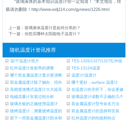
“玻璃液体的基本知识温度计你一定知道！ ”本文地址，转
载请勿删除！http://www.wdj114.com/gynews/1226.html
上一篇：
玻璃液体温度计是如何分类的？
下一篇：
你想买哪种太阳能电子温度计？
随机温度计资讯推荐
☑
湿/干温度计照片
☑
TES-1326/1327/1327红外线
☑
红外温度计发射率的调整
温度计
☑
TES-1312A温度
☑
哪个双金属温度计显示更清晰
计|TES1312A温度计
☑
温度计/温度计
的温度
☑
双金属温度计除了轴向、径向
☑
哪个更好，surface 温度计
和通用型，还有
☑
高精度便携式温度计大大提高
☑
在温度计的关怀下，你会更健
了仪器的整体精
☑
电磁流量计安装过程分析
康。
☑
玻璃温度计读数不正确的几个
☑
玻璃水银的正确使用温度计
原因
☑
双金属温度计型号命名方法
☑
烧烤温度计，测量烧烤温度的
☑
双金属温度计的选择和安装
选择
☑
留下一些双金属温度计防水和
☑
红外温度计的性能和特点
耐腐蚀的材料，