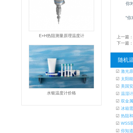
你
“你
E+H热阻测量原理温度计
上一篇
下一篇
随机
☑
激光原
☑
太阳能
☑
美国安
水银温度计价格
☑
温湿计
☑
双金属
☑
冰箱需
☑
热阻和
☑
WSS
☑
你知道