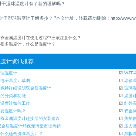
对干湿球温度计有了新的理解吗？
对干湿球温度计了解多少？ ”本文地址，转载请勿删除！http://www.wdj114.c
：
双金属温度计在使用过程中应该注意什么？
：
很多温度计，什么是温度计？
温度计资讯推荐
理温度计
☑
WJT
电子温度计草图
☑
冰箱温
妮特详细说明双金属温度计
☑
玻璃温
的分类和功能
☑
温度
温度计如何工作
☑
红外
要温度计吗？
☑
双金属
双金属温度计连接器的安装建议
☑
焦炉便
双金属温度计环保无污染市场热销
☑
压力类
什么适合洗澡温度计？
☑
黑板温