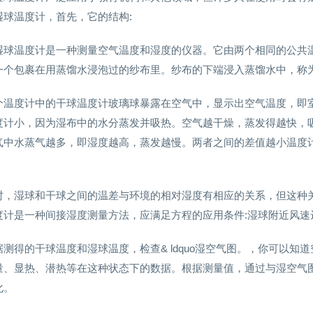
湿球温度计，首先，它的结构:
湿球温度计是一种测量空气温度和湿度的仪器。它由两个相同的公共
一个包裹在用蒸馏水浸泡过的纱布里。纱布的下端浸入蒸馏水中，称
个温度计中的干球温度计玻璃球暴露在空气中，显示出空气温度，即
度计小，因为湿布中的水分蒸发并吸热。空气越干燥，蒸发得越快，
气中水蒸气越多，即湿度越高，蒸发越慢。两者之间的差值越小温度
时，湿球和干球之间的温差与环境的相对湿度有相应的关系，但这种关
计是一种间接湿度测量方法，应满足方程的应用条件:湿球附近风速达到2
据测得的干球温度和湿球温度，检查& ldquo湿空气图。，你可以
量、显热、潜热等在这种状态下的数据。根据测量值，通过与湿空气
化。