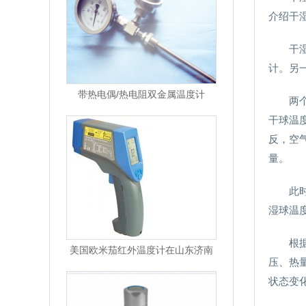
介绍干
干
计。另
带热电偶/热电阻双金属温度计
两
干球温
反，空
量。
此
湿球温度
根
美国欧米茄红外温度计在山东济南
压、热
状态变